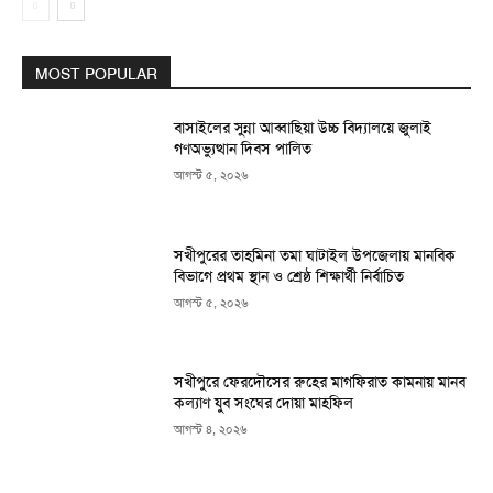
MOST POPULAR
বাসাইলের সুন্না আব্বাছিয়া উচ্চ বিদ্যালয়ে জুলাই
গণঅভ্যুত্থান দিবস পালিত
আগস্ট ৫, ২০২৬
সখীপুরের তাহমিনা তমা ঘাটাইল উপজেলায় মানবিক
বিভাগে প্রথম স্থান ও শ্রেষ্ঠ শিক্ষার্থী নির্বাচিত
আগস্ট ৫, ২০২৬
সখীপুরে ফেরদৌসের রুহের মাগফিরাত কামনায় মানব
কল্যাণ যুব সংঘের দোয়া মাহফিল
আগস্ট ৪, ২০২৬