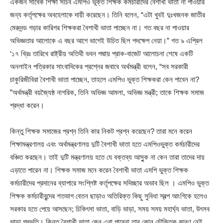
একজন সাবেক শিক্ষা সচিব এমপিও ভূক্ত শিক্ষক কর্মচারীদের বৈশাখী ভাতা না পাওয়ার
জন্য কর্তৃপক্ষের অবহেলাকে দায়ী করেছেন। তিনি বলেন, “এটা খুবই দুঃখজনক জাতীর
মেরুদন্ড গড়ার কারিগর শিক্ষকরা বৈশাখী ভাতা পাচ্ছেন না। গত বছর না পাওয়ার
অভিজ্ঞতার আলোকে এ বছর আগে ভাগেই উচিত ছিল পদক্ষেপ নেয়া।” গত ৯ এপ্রিল
‘১৭ খ্রিঃ তারিখে রাষ্ট্রীয় অতিথী ভবন পদ্মায় প্রাক-বাজেট আলোচনা শেষে একটি
অনলাইন পত্রিকার সাংবাদিকের প্রশ্নের জবাবে অর্থমন্ত্রী বলেন, “সব সরকারী
চাকুরিজীবিরা বৈশাখী ভাতা পাচ্ছেন, তাহলে এমপিও ভুক্ত শিক্ষকরা কেন পাবেন না?
”অর্থমন্ত্রী বয়জ্যৈষ্ঠ নাগরিক, তিনি অভিজ্ঞ আমলা, অভিজ্ঞ মন্ত্রী; তাকে শিক্ষক সমাজ
শ্রদ্ধা করেন।
কিন্তু শিক্ষক সমাজের প্রশ্ন তিনি কার নিকট প্রশ্ন করেছেন? তারা মনে করেন
শিক্ষামন্ত্রণালয় এবং অর্থমন্ত্রণালয় দুটি বৈশাখী ভাতা হতে এমপিওভুক্ত কর্মচারীদের
বঞ্চিত করছেন। তাই দুটি মন্ত্রণালয় হতে যে বক্তব্য আসুুক না কেন তারা তাদের দায়
এড়াতে পারেন না। শিক্ষক সমাজ মনে করেন বৈশাখী ভাতা এমপি ভুক্ত শিক্ষক
কর্মচারীদের প্রদানের ব্যাপারে সংশ্লিষ্ট কর্তৃপক্ষের সদিচ্ছার অভাব ছিল । এমপিও ভুক্ত
শিক্ষক কর্মচারীবৃন্দের শতভাগ বেতন ছাড়াও অতিরিক্ত কিছু সুবিধা স্বল্প আংগিকে হলেও
সরকার হতে পেয়ে আসছেন; চিকিৎসা ভাতা, বাড়ি ভাড়া, সময় সময় মহার্ঘ্য ভাতা, উৎসব
ভাড়া প্রভৃতি। কিন্তু বৈশাখী ভাতা কেন এরা পাবেনা তার কোন যৌক্তিক কারণ নেই