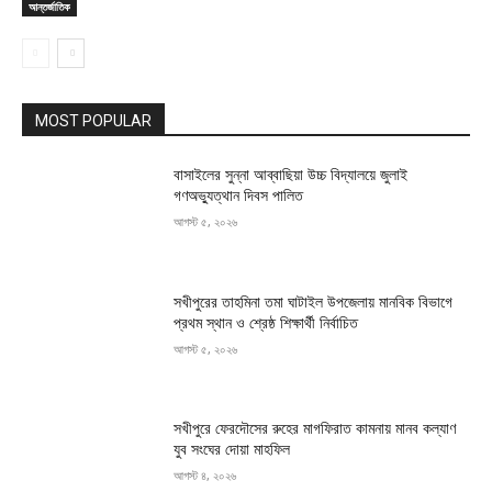
আন্তর্জাতিক
MOST POPULAR
বাসাইলের সুন্না আব্বাছিয়া উচ্চ বিদ্যালয়ে জুলাই
গণঅভ্যুত্থান দিবস পালিত
আগস্ট ৫, ২০২৬
সখীপুরের তাহমিনা তমা ঘাটাইল উপজেলায় মানবিক বিভাগে
প্রথম স্থান ও শ্রেষ্ঠ শিক্ষার্থী নির্বাচিত
আগস্ট ৫, ২০২৬
সখীপুরে ফেরদৌসের রুহের মাগফিরাত কামনায় মানব কল্যাণ
যুব সংঘের দোয়া মাহফিল
আগস্ট ৪, ২০২৬