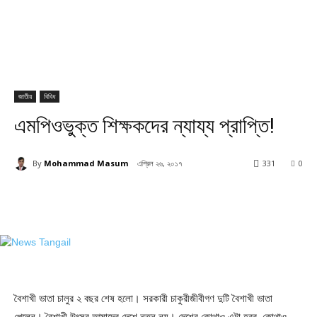
জাতীয়
বিবিধ
এমপিওভুক্ত শিক্ষকদের ন্যায্য প্রাপ্তি!
By
Mohammad Masum
এপ্রিল ২৬, ২০১৭
331
0
বৈশাখী ভাতা চালুর ২ বছর শেষ হলো। সরকারী চাকুরীজীবীগণ দুটি বৈশাখী ভাতা
পেলেন। বৈশাখী উৎসব আমাদের দেশে নতুন নয়। দেশের কোথাও এটা হরব, কোথাও