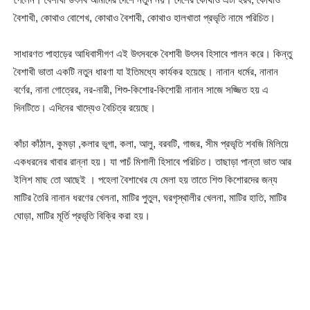
বৈশাখী, কোথাও বোশেখ, কোথাও বৈশাবী, কোথাও হালখাতা প্রভৃতি নামে পরিচিত।
সাধারণত পাহাড়ের আধিবাসীগণ এই উৎসবকে বৈশাবী উৎসব হিসাবে পালন করে। কিন্তু
বৈশাখী ভাতা একটি নতুন ধারণা যা ইতিমধ্যে কার্যকর হয়েছে। নানান ধর্মের, নানান
বর্ণের, নানা গোত্রের, নর-নারী, শিশু-কিশোর-কিশোরী নানান সাজে সজ্জিত হয় এ
দিনটিতে। এদিনের খাদ্যেও বৈচিত্র রয়েছে।
কাঁচা কাঁঠাল, কুমড়া ,কলার ভূগা, কলা, আলু, বরবটি, গাজর, সীম প্রভৃতি শবজি মিলিয়ে
একধরনের খাবার রান্না হয়। যা পাচঁ মিশালী হিসাবে পরিচিত। তাছাড়া পান্তা ভাত আর
ইলিশ মাছ তো আছেই । পহেলা বৈশাখের যে মেলা হয় তাতে শিশু কিশোরদের জন্য
মাটির তৈরি নানান ধরণের খেলনা, মাটির পুতুল, ঘরগৃস্থালীর খেলনা, মাটির হাতি, মাটির
ঘোড়া, মাটির মূর্তি প্রভৃতি বিক্রি করা হয়।