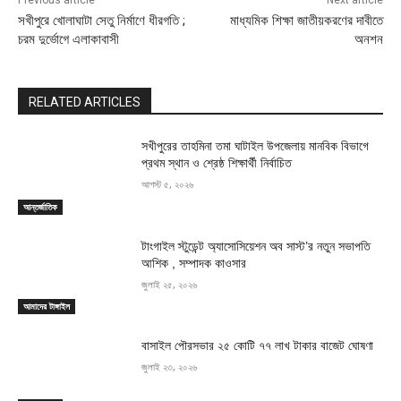
Previous article
Next article
সখীপুরে খোলাঘাটা সেতু নির্মাণে ধীরগতি ;
মাধ্যমিক শিক্ষা জাতীয়করণের দাবীতে
চরম দুর্ভোগে এলাকাবাসী
অনশন
RELATED ARTICLES
সখীপুরের তাহমিনা তমা ঘাটাইল উপজেলায় মানবিক বিভাগে
প্রথম স্থান ও শ্রেষ্ঠ শিক্ষার্থী নির্বাচিত
আগস্ট ৫, ২০২৬
আন্তর্জাতিক
টাংগাইল স্টুডেন্ট অ্যাসোসিয়েশন অব সাস্ট’র নতুন সভাপতি
আশিক , সম্পাদক কাওসার
জুলাই ২৫, ২০২৬
আমাদের টাঙ্গাইল
বাসাইল পৌরসভার ২৫ কোটি ৭৭ লাখ টাকার বাজেট ঘোষণা
জুলাই ২৩, ২০২৬