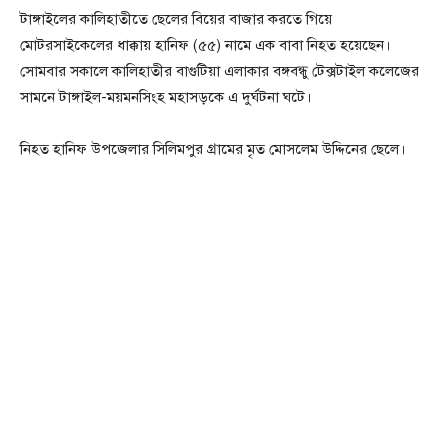
টাঙ্গাইলের কালিহাতীতে ছেলের বিয়ের বাজার করতে গিয়ে
মোটরসাইকেলের ধাক্কায় হানিফ (৫৫) নামে এক বাবা নিহত হয়েছেন।
সোমবার সকালে কালিহাতীর বাগুটিয়া এলাকার বঙ্গবন্ধু টেক্সটাইল কলেজের
সামনে টাঙ্গাইল-ময়মনসিংহ মহাসড়কে এ দুর্ঘটনা ঘটে।
নিহত হানিফ উপজেলার সিলিমপুর গ্রামের মৃত মোসলেম উদ্দিনের ছেলে।