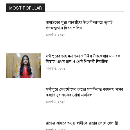
MOST POPULAR
বাসাইলের সুন্না আব্বাছিয়া উচ্চ বিদ্যালয়ে জুলাই
গণঅভ্যুত্থান দিবস পালিত
আগস্ট ৫, ২০২৬
সখীপুরের তাহমিনা তমা ঘাটাইল উপজেলায় মানবিক
বিভাগে প্রথম স্থান ও শ্রেষ্ঠ শিক্ষার্থী নির্বাচিত
আগস্ট ৫, ২০২৬
সখীপুরে ফেরদৌসের রুহের মাগফিরাত কামনায় মানব
কল্যাণ যুব সংঘের দোয়া মাহফিল
আগস্ট ৪, ২০২৬
রাতের আধারে অসুস্থ স্বামীকে রাস্তায় ফেলে গেল স্ত্রী