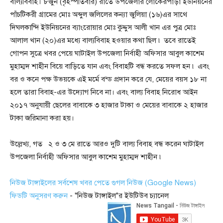
বাল্যবিবাহ। ৮জুন (বৃহস্পতিবার) রাতে উপজেলার লোকেরপাড়া ইউনিয়নের
পাঁচটিকরী গ্রামের মোঃ অব্দুল জলিলের কন্যা জুলিয়া (১৬)এর সাথে
দিঘলকান্দি ইউনিয়নের ব্যাংরোয়ার মোঃ কুদ্দুস আলী খান এর পুত্র মোঃ
আলাল খান (২০)এর মধ্যে বাল্যবিবাহ হওয়ার কথা ছিল ৷ তবে রাতেই
গোপন সুত্রে খবর পেয়ে ঘাটাইল উপজেলা নির্বাহী অফিসার আবুল কাশেম
মুহাম্মদ শাহীন বিয়ে বাড়িতে যান এবং বিবাহটি বন্ধ করতে সফল হন ৷ এবং
বর ও কনে পক্ষ উভয়কে এই মর্মে বন্ড প্রদান করে যে, মেয়ের বয়স ১৮ না
হলে তারা বিবাহ-এর উদ্যোগ নিবে না। এবং বাল্য বিবাহ নিরোধ আইন
২০১৭ অনুযায়ী ছেলের বাবাকে ৩ হাজার টাকা ও মেয়ের বাবাকে ২ হাজার
টাকা জরিমানা করা হয়।
উল্লেখ্য, গত ২ ও ৩ মে রাতে আরও দুটি বাল্য বিবাহ বন্ধ করেন ঘাটাইল
উপজেলা নির্বাহী অফিসার আবুল কাশেম মুহাম্মদ শাহীন ৷
নিউজ টাঙ্গাইলের সর্বশেষ খবর পেতে গুগল নিউজ (Google News)
ফিডটি অনুসরণ করুন
- "নিউজ টাঙ্গাইল"র ইউটিউব চ্যানেল