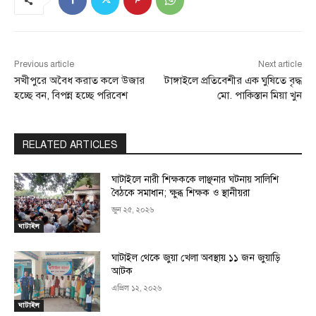
Previous article
Next article
সখীপুরে অবৈধ করাত কলে উজার
টাঙ্গাইলে প্রতিবেশীর এক ঘুষিতে বৃদ্ধ
হচ্ছে বন, বিপন্ন হচ্ছে পরিবেশ
মো. পাকিস্তান মিয়া খুন
RELATED ARTICLES
ঘাটাইলে নারী শিক্ষককে লাঞ্ছনার ঘটনায় সালিশি
বৈঠকে সমাধান; ক্ষুব্ধ শিক্ষক ও স্থানীয়রা
জুন ২৫, ২০২৬
ঘাটাইল
ঘাটাইল থেকে জুয়া খেলা অবস্থায় ১১ জন জুয়াড়ি
আটক
এপ্রিল ১২, ২০২৬
ঘাটাইল