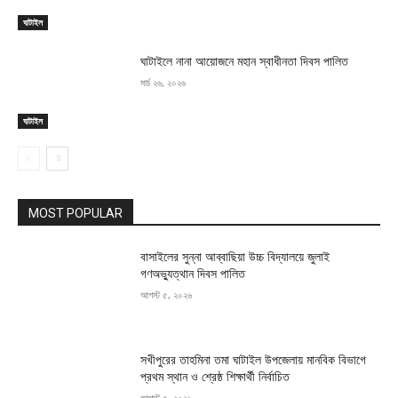
ঘাটাইল
ঘাটাইলে নানা আয়োজনে মহান স্বাধীনতা দিবস পালিত
মার্চ ২৬, ২০২৬
ঘাটাইল
MOST POPULAR
বাসাইলের সুন্না আব্বাছিয়া উচ্চ বিদ্যালয়ে জুলাই
গণঅভ্যুত্থান দিবস পালিত
আগস্ট ৫, ২০২৬
সখীপুরের তাহমিনা তমা ঘাটাইল উপজেলায় মানবিক বিভাগে
প্রথম স্থান ও শ্রেষ্ঠ শিক্ষার্থী নির্বাচিত
আগস্ট ৫, ২০২৬