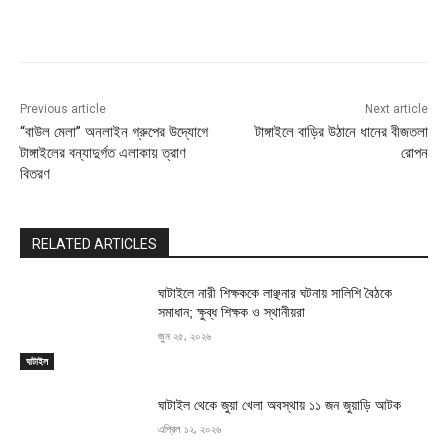
Previous article
Next article
“বাউল মেলা” অনলাইন গ্রুপের উদ্যোগে
টাঙ্গাইলে বাড়ির উঠানে ধানের বীজতলা
টাঙ্গাইলের বন্যাদুর্গত এলাকায় ত্রাণ
রোপন
বিতরণ
RELATED ARTICLES
ঘাটাইলে নারী শিক্ষককে লাঞ্ছনার ঘটনায় সালিশি বৈঠকে
সমাধান; ক্ষুব্ধ শিক্ষক ও স্থানীয়রা
জুন ২৫, ২০২৬
ঘাটাইল
ঘাটাইল থেকে জুয়া খেলা অবস্থায় ১১ জন জুয়াড়ি আটক
এপ্রিল ১২, ২০২৬