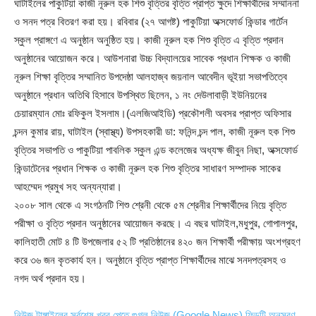
ঘাটাইলের পাকুটিয়া কাজী নূরুল হক শিশু বৃত্তির বৃত্তি প্রাপ্ত ক্ষুদে শিক্ষার্থীদের সম্মাননা
ও সনদ পত্র বিতরণ করা হয়। রবিবার (২৭ আগষ্ট) পাকুটিয়া অক্সফোর্ড কিন্ডার গার্টেন
স্কুল প্রাঙ্গণে এ অনুষ্ঠান অনুষ্ঠিত হয়। কাজী নূরুল হক শিশু বৃত্তি এ বৃত্তি প্রদান
অনুষ্ঠানের আয়োজন করে। আউশনারা উচ্চ বিদ্যালয়ের সাবেক প্রধান শিক্ষক ও কাজী
নূরুল শিক্ষা বৃত্তির সম্মানিত উপদেষ্ঠা আলহাজ্ব জয়নাল আবেদীন ভূইয়া সভাপতিত্বে
অনুষ্ঠানে প্রধান অতিথি হিসাবে উপস্থিত ছিলেন, ১ নং দেউলাবাড়ী ইউনিয়নের
চেয়ারম্যান মোঃ রফিকুল ইসলাম।(এলজিআইডি) প্রকৌশলী অবসর প্রাপ্ত অফিসার
চন্দন কুমার রায়, ঘাটাইল (স্বাস্থ্য) উপসহকারী ডা: ফনিন্দ চন্দ পাল, কাজী নূরুল হক শিশু
বৃত্তির সভাপতি ও পাকুটিয়া পাবলিক স্কুল এন্ড কলেজের অধ্যক্ষ জীবুন নিছা, অক্সফোর্ড
কিন্ডাটেনের প্রধান শিক্ষক ও কাজী নূরুল হক শিশু বৃত্তির সাধারণ সম্পাদক সাকের
আহম্মেদ প্রমুখ সহ অন্যন্যারা।
২০০৮ সাল থেকে এ সংগঠনটি শিশু শ্রেনী থেকে ৫ম শ্রেনীর শিক্ষার্থীদের নিয়ে বৃত্তি
পরীক্ষা ও বৃত্তি প্রদান অনুষ্ঠানের আয়োজন করছে। এ বছর ঘাটাইল,মধুপুর, গোপালপুর,
কালিহাতী মোট ৪ টি উপজেলার ৫২ টি প্রতিষ্ঠানের ৪২০ জন শিক্ষার্থী পরীক্ষায় অংশগ্রহণ
করে ৩৬ জন কৃতকার্য হন। অনুষ্ঠানে বৃত্তি প্রাপ্ত শিক্ষার্থীদের মাঝে সনদপত্রসহ ও
নগদ অর্থ প্রদান হয়।
নিউজ টাঙ্গাইলের সর্বশেষ খবর পেতে গুগল নিউজ (Google News) ফিডটি অনুসরণ