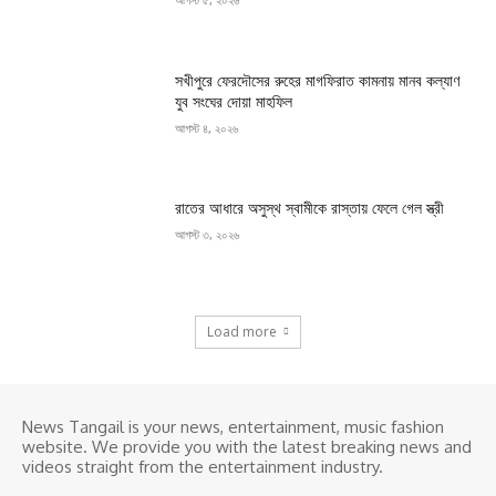
সখীপুরে ফেরদৌসের রুহের মাগফিরাত কামনায় মানব কল্যাণ
যুব সংঘের দোয়া মাহফিল
আগস্ট ৪, ২০২৬
রাতের আধারে অসুস্থ স্বামীকে রাস্তায় ফেলে গেল স্ত্রী
আগস্ট ৩, ২০২৬
Load more
News Tangail is your news, entertainment, music fashion
website. We provide you with the latest breaking news and
videos straight from the entertainment industry.