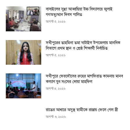
বাসাইলের সুন্না আব্বাছিয়া উচ্চ বিদ্যালয়ে জুলাই
গণঅভ্যুত্থান দিবস পালিত
আগস্ট ৫, ২০২৬
সখীপুরের তাহমিনা তমা ঘাটাইল উপজেলায় মানবিক
বিভাগে প্রথম স্থান ও শ্রেষ্ঠ শিক্ষার্থী নির্বাচিত
আগস্ট ৫, ২০২৬
সখীপুরে ফেরদৌসের রুহের মাগফিরাত কামনায় মানব
কল্যাণ যুব সংঘের দোয়া মাহফিল
আগস্ট ৪, ২০২৬
রাতের আধারে অসুস্থ স্বামীকে রাস্তায় ফেলে গেল স্ত্রী
আগস্ট ৩, ২০২৬