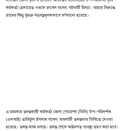
টাঙ্গাইল জেলা কৃষি সম্প্রসারণ অধিদপ্তর কার্যালয়ের উপ-সহকারী কৃষি
কর্মকর্তা হেদায়েত ওরফে রুবেল বলেন, ঘটনাটি মিথ্যা। আমার বিরুদ্ধে
গ্রামের কিছু কুচক্র ষড়যন্ত্রমূলকভাবে ফাঁসানো হয়েছে।
এ মামলার তদন্তকারী কর্মকর্তা জেলা গোয়েন্দা (ডিবি) উপ-পরিদর্শক
(এসআই) তারিকুল ইসলাম বলেন, মামলাটি তদন্তভার ডিবিতে দেওয়া
হয়েছে। তদন্ত কাজ চলছে। তদন্ত শেষে আইনগত ব্যবস্থা গ্রহণ করা হবে।