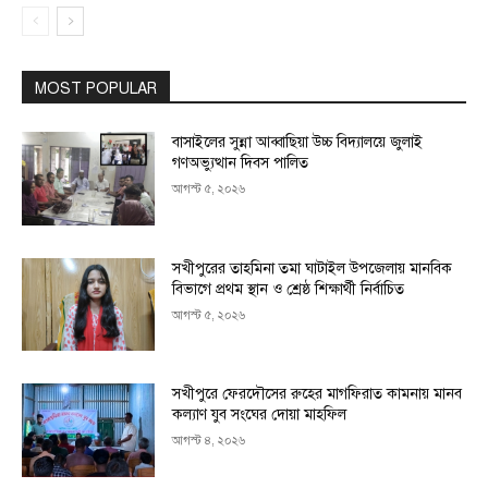
MOST POPULAR
বাসাইলের সুন্না আব্বাছিয়া উচ্চ বিদ্যালয়ে জুলাই
গণঅভ্যুত্থান দিবস পালিত
আগস্ট ৫, ২০২৬
সখীপুরের তাহমিনা তমা ঘাটাইল উপজেলায় মানবিক
বিভাগে প্রথম স্থান ও শ্রেষ্ঠ শিক্ষার্থী নির্বাচিত
আগস্ট ৫, ২০২৬
সখীপুরে ফেরদৌসের রুহের মাগফিরাত কামনায় মানব
কল্যাণ যুব সংঘের দোয়া মাহফিল
আগস্ট ৪, ২০২৬