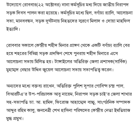
উদ্যোগে রোববার(২২ অক্টোবর) নানা কর্মসূচির মধ্য দিয়ে জাতীয় নিরাপদ
সড়ক দিবস পালন করা হয়েছে। কর্মসূচির মধ্যে ছিল, বর্ণাঢ্য র‌্যালি, আলোচনা
সভা, মানববন্ধন, সড়ক দুর্ঘটনায় নিহতদের স্মরণে মিলাদ ও দোয়া মাহফিল
ইত্যাদি।
রোববার সকালে কেন্দ্রীয় শহীদ মিনার প্রাঙ্গণ থেকে একটি বর্ণাঢ্য র‌্যালি বের
হয়ে শহরের বিভিন্ন সড়ক প্রদক্ষিণ শেষে পুনরায় শহীদ মিনারে এসে
আলোচনা সভায় মিলিত হয়। টাঙ্গাইলের অতিরিক্ত জেলা প্রশাসক(সার্বিক)
মুহাম্মদ নেছার উদ্দিন জুয়েল আলোচনা সভায় সভাপতিত্ব করেন।
অন্যদের মধ্যে বক্তব্য রাখেন, অতিরিক্ত পুলিশ সুপার গোবিন্দ চন্দ্র পাল,
বিআরটিএ’র উপ-পরিচালক আবু নায়েম, নিরাপদ সড়ক চাই’র জেলা শাখার
সহ-সভাপতি ডা. আ. হামিদ, ফিরোজ আহাম্মেদ বাচ্চু, সাংগঠনিক সম্পাদক
আব্দুর রহিম কালু, জননেত্রী শেখ হাসিনা পরিষদের কেন্দ্রীয় নেতা ইমতিয়াজ
মুগ্ধ প্রমুখ।