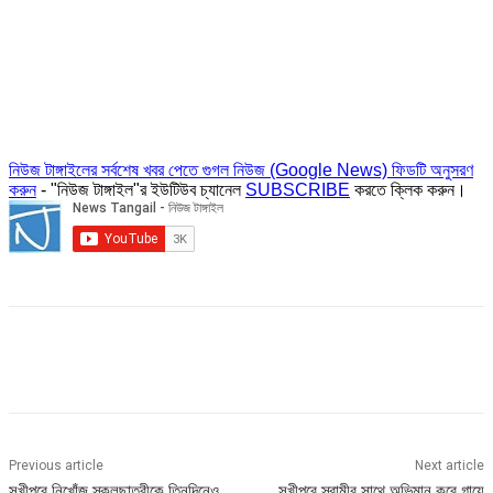
নিউজ টাঙ্গাইলের সর্বশেষ খবর পেতে গুগল নিউজ (Google News) ফিডটি অনুসরণ
করুন
- "নিউজ টাঙ্গাইল"র ইউটিউব চ্যানেল
SUBSCRIBE
করতে ক্লিক করুন।
Previous article
Next article
সখীপুরে নিখোঁজ স্কুলছাত্রীকে তিনদিনেও
সখীপুরে স্বামীর সাথে অভিমান করে গায়ে