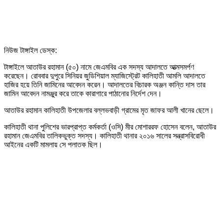
নিউজ টাঙ্গাইল ডেস্ক:
টাঙ্গাইলে আতাউর রহামান (৫০) নামে জেএমবির এক সদস্য আদালতে আত্মসমর্পণ
করেছেন। রোববার দুপুরে সিনিয়র জুডিশিয়াল ম্যাজিস্ট্রেট কালিহাতী আমলি আদালতে
হাজির হয়ে তিনি জামিনের আবেদন করেন। আদালতের বিচারক অঞ্জন কান্তি দাস তার
জামিন আবেদন নামঞ্জুর করে তাকে কারাগারে পাঠানোর নির্দেশ দেন।
আতাউর রহামান কালিহাতী উপজেলার বল্লভবাড়ী গ্রামের মৃত জাফর আলী খানের ছেলে।
কালিহাতী থানা পুলিশের ভারপ্রাপ্ত কর্মকর্তা (ওসি) মীর মোশাররফ হোসেন বলেন, আতাউর
রহামান জেএমবির তালিকভুক্ত সদস্য। কালিহাতী থানার ২০১৬ সালের সন্ত্রাসবিরোধী
আইনের একটি মামলায় সে পলাতক ছিল।