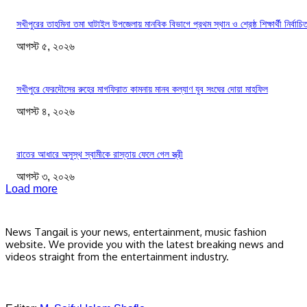
সখীপুরের তাহমিনা তমা ঘাটাইল উপজেলায় মানবিক বিভাগে প্রথম স্থান ও শ্রেষ্ঠ শিক্ষার্থী নির্বাচি
আগস্ট ৫, ২০২৬
সখীপুরে ফেরদৌসের রুহের মাগফিরাত কামনায় মানব কল্যাণ যুব সংঘের দোয়া মাহফিল
আগস্ট ৪, ২০২৬
রাতের আধারে অসুস্থ স্বামীকে রাস্তায় ফেলে গেল স্ত্রী
আগস্ট ৩, ২০২৬
Load more
News Tangail is your news, entertainment, music fashion
website. We provide you with the latest breaking news and
videos straight from the entertainment industry.