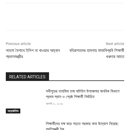
Previous article
Next article
পহেলা বৈশাখে ইলিশ না খাওয়ার আহ্বান
বহিরাগতদের হামলায় মাভাবিপ্রবি শিক্ষার্থী
প্রধানমন্ত্রীর
গুরুতর আহত
RELATED ARTICLES
সখীপুরের তাহমিনা তমা ঘাটাইল উপজেলায় মানবিক বিভাগে
প্রথম স্থান ও শ্রেষ্ঠ শিক্ষার্থী নির্বাচিত
আগস্ট ৫, ২০২৬
আন্তর্জাতিক
শিক্ষার্থীদের দক্ষ করে গড়তে সরকার নানা উদ্যোগ নিয়েছে:
প্রতিমন্ত্রী টুকু