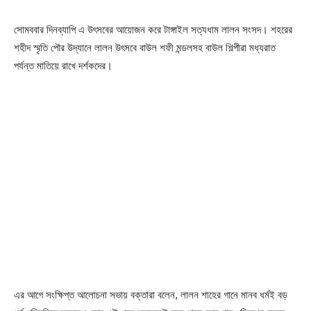
সোমববার দিনব্যাপি এ উৎসবের আয়োজন করে টাঙ্গাইল সত্যধাম লালন সংসদ। শহরের
শহীদ স্মৃতি পৌর উদ্যানে লালন উৎসবে বাউল শফী মন্ডলসহ বাউল শিল্পীরা মধ্যরাত
পর্যন্ত মাতিয়ে রাখে দর্শকদের।
এর আগে সংক্ষিপ্ত আলোচনা সভায় বক্তারা বলেন, লালন শাহের গানে মানব ধর্মই বড়