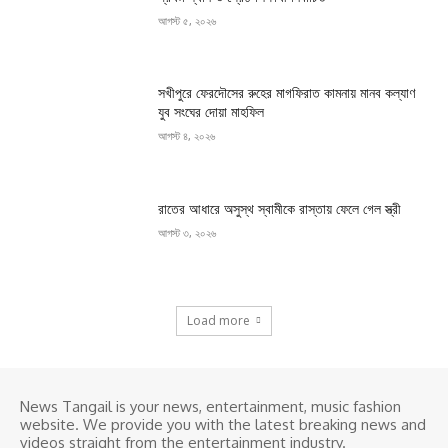
আগস্ট ৫, ২০২৬
সখীপুরে ফেরদৌসের রুহের মাগফিরাত কামনায় মানব কল্যাণ
যুব সংঘের দোয়া মাহফিল
আগস্ট ৪, ২০২৬
রাতের আধারে অসুস্থ স্বামীকে রাস্তায় ফেলে গেল স্ত্রী
আগস্ট ৩, ২০২৬
Load more
News Tangail is your news, entertainment, music fashion
website. We provide you with the latest breaking news and
videos straight from the entertainment industry.