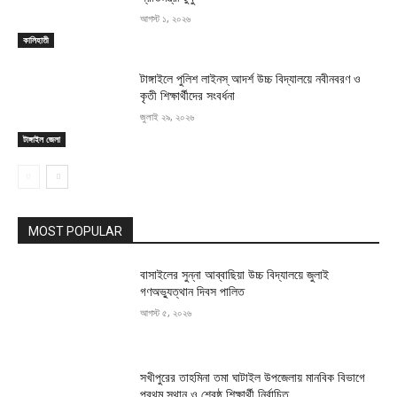
আগস্ট ১, ২০২৬
কালিহাতী
টাঙ্গাইলে পুলিশ লাইনস্ আদর্শ উচ্চ বিদ্যালয়ে নবীনবরণ ও
কৃতী শিক্ষার্থীদের সংবর্ধনা
জুলাই ২৯, ২০২৬
টাঙ্গাইল জেলা
MOST POPULAR
বাসাইলের সুন্না আব্বাছিয়া উচ্চ বিদ্যালয়ে জুলাই
গণঅভ্যুত্থান দিবস পালিত
আগস্ট ৫, ২০২৬
সখীপুরের তাহমিনা তমা ঘাটাইল উপজেলায় মানবিক বিভাগে
প্রথম স্থান ও শ্রেষ্ঠ শিক্ষার্থী নির্বাচিত