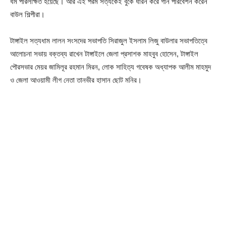
ধর্ম পরিলক্ষিত হয়েছে। আর এই পরম সত্যকেই বুকে ধারন করে গান পরিবেশন করেন
বাউল শিল্পীরা।
টাঙ্গাইল সত্যধাম লালন সংসদের সভাপতি সিরাজুল ইসলাম লিজু বাউলার সভাপতিত্বে
আলোচনা সভায় বক্তব্য রাখেন টাঙ্গাইলে জেলা প্রসাশক মাহবুব হোসেন, টাঙ্গাইল
পৌরসভার মেয়র জামিলূর রহমান মিরন, লোক সাহিত্য গবেষক অধ্যাপক আলীম মাহমুদ
ও জেলা আওয়ামী লীগ নেতা তানভীর হাসান ছোট মনির।