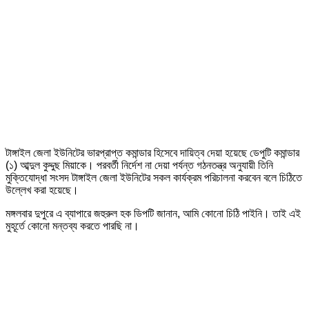
টাঙ্গাইল জেলা ইউনিটের ভারপ্রাপ্ত কমান্ডার হিসেবে দায়িত্ব দেয়া হয়েছে ডেপুটি কমান্ডার
(১) আব্দুল কুদ্দুছ মিয়াকে। পরবর্তী নির্দেশ না দেয়া পর্যন্ত গঠনতন্ত্র অনুযায়ী তিনি
মুক্তিযোদ্ধা সংসদ টাঙ্গাইল জেলা ইউনিটের সকল কার্যক্রম পরিচালনা করবেন বলে চিঠিতে
উল্লেখ করা হয়েছে।
মঙ্গলবার দুপুরে এ ব্যাপারে জহুরুল হক ডিপটি জানান, আমি কোনো চিঠি পাইনি। তাই এই
মুহূর্তে কোনো মন্তব্য করতে পারছি না।