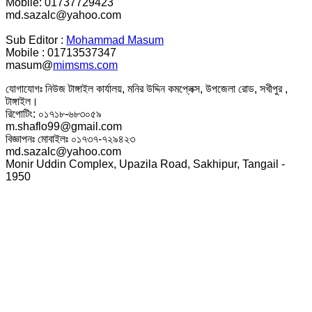
Mobile: 01737729423
md.sazalc@yahoo.com
Sub Editor :
Mohammad Masum
Mobile : 01713537347
masum@
mimsms.com
যোগাযোগঃ নিউজ টাঙ্গাইল কার্যালয়, মনির উদ্দিন কমপ্লেক্স, উপজেলা রোড, সখীপুর ,
টাঙ্গাইল।
রিপোটিং: ০১৭১৮-৬৮৩০৫৯
m.shaflo99@gmail.com
বিজ্ঞাপনঃ মোবাইলঃ ০১৭৩৭-৭২৯৪২৩
md.sazalc@yahoo.com
Monir Uddin Complex, Upazila Road, Sakhipur, Tangail -
1950
© সর্বস্বত্ব স্বত্বাধিকার সংরক্ষিত