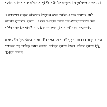
সংগ্রহ অভিযান শনিবার বিকেলে স্থানীয় শহীদ মিনার প্রাঙ্গণে আনুষ্ঠানিকভাবে শুরু হয়।
এ গণস্বাক্ষর সংগ্রহ অভিযানের উদ্বোধন করেন টাঙ্গাইল-৫ সদর আসনের এমপি
আলহাজ ছানোয়ার হোসেন। এ সময় উপস্থিত ছিলেন ঢাকা-টাঙ্গাইল সরাসরি ট্রেন
সার্ভিস বাস্তবায়ন কমিটির আহ্বায়ক ও সাবেক যুগ্মসচিব সাইদ মো. লুৎফুল্লাহ।
এ সময় উপস্থিত ছিলেন, সদস্য সচিব সাজ্জাদ খোশনোবীশ, যুগ্ম আহ্বায়ক আবুল কালাম
মোস্তফা লাবু, আকিবুর রহমান ইকবাল, আমিনুল ইসলাম উজ্জল, সাইদুল ইসলাম মিন্টু,
রাশেদুল ইসলাম।