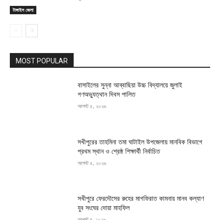
টাঙ্গাইল জেলা
MOST POPULAR
বাসাইলের সুন্না আব্বাছিয়া উচ্চ বিদ্যালয়ে জুলাই
গণঅভ্যুত্থান দিবস পালিত
আগস্ট ৫, ২০২৬
সখীপুরের তাহমিনা তমা ঘাটাইল উপজেলায় মানবিক বিভাগে
প্রথম স্থান ও শ্রেষ্ঠ শিক্ষার্থী নির্বাচিত
আগস্ট ৫, ২০২৬
সখীপুরে ফেরদৌসের রুহের মাগফিরাত কামনায় মানব কল্যাণ
যুব সংঘের দোয়া মাহফিল
আগস্ট ৪, ২০২৬