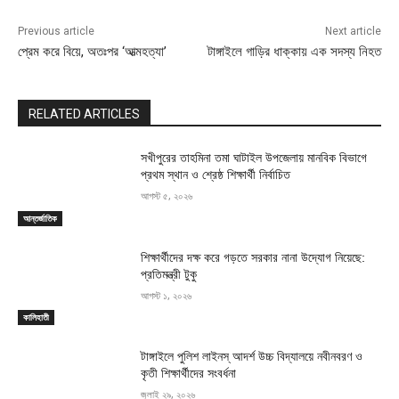
Previous article
Next article
প্রেম করে বিয়ে, অতঃপর ‘আত্মহত্যা’
টাঙ্গাইলে গাড়ির ধাক্কায় এক সদস্য নিহত
RELATED ARTICLES
সখীপুরের তাহমিনা তমা ঘাটাইল উপজেলায় মানবিক বিভাগে
প্রথম স্থান ও শ্রেষ্ঠ শিক্ষার্থী নির্বাচিত
আগস্ট ৫, ২০২৬
আন্তর্জাতিক
শিক্ষার্থীদের দক্ষ করে গড়তে সরকার নানা উদ্যোগ নিয়েছে:
প্রতিমন্ত্রী টুকু
আগস্ট ১, ২০২৬
কালিহাতী
টাঙ্গাইলে পুলিশ লাইনস্ আদর্শ উচ্চ বিদ্যালয়ে নবীনবরণ ও
কৃতী শিক্ষার্থীদের সংবর্ধনা
জুলাই ২৯, ২০২৬