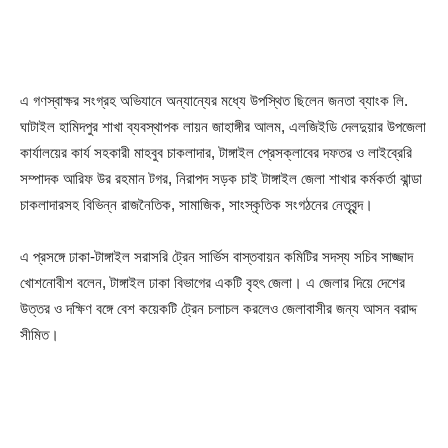
এ গণস্বাক্ষর সংগ্রহ অভিযানে অন্যান্যের মধ্যে উপস্থিত ছিলেন জনতা ব্যাংক লি.
ঘাটাইল হামিদপুর শাখা ব্যবস্থাপক লায়ন জাহাঙ্গীর আলম, এলজিইডি দেলদুয়ার উপজেলা
কার্যালয়ের কার্য সহকারী মাহবুব চাকলাদার, টাঙ্গাইল প্রেসক্লাবের দফতর ও লাইব্রেরি
সম্পাদক আরিফ উর রহমান টগর, নিরাপদ সড়ক চাই টাঙ্গাইল জেলা শাখার কর্মকর্তা ঝান্ডা
চাকলাদারসহ বিভিন্ন রাজনৈতিক, সামাজিক, সাংস্কৃতিক সংগঠনের নেতৃবৃন্দ।
এ প্রসঙ্গে ঢাকা-টাঙ্গাইল সরাসরি ট্রেন সার্ভিস বাস্তবায়ন কমিটির সদস্য সচিব সাজ্জাদ
খোশনোবীশ বলেন, টাঙ্গাইল ঢাকা বিভাগের একটি বৃহৎ জেলা। এ জেলার দিয়ে দেশের
উত্তর ও দক্ষিণ বঙ্গে বেশ কয়েকটি ট্রেন চলাচল করলেও জেলাবাসীর জন্য আসন বরাদ্দ
সীমিত।