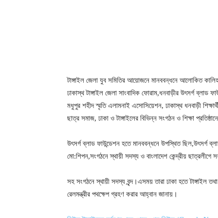
টাঙ্গাইল জেলা যুব সমিতির আয়োজনে মানববন্ধনে আলোকিত কালিহাত
ঢাকাস্থ টাঙ্গাইল জেলা সাংবাদিক ফোরাম,ধনবাড়ীর উৎসর্গ ব্লাড ফাউন্
মধুপুর শহীদ স্মৃতি এলামনাই এসোসিয়েশন, ঢাকাস্থ ধনবাড়ী শিক্ষার্থী
ছাত্র সমাজ, ঢাকা ও টাঙ্গাইলের বিভিন্ন সংগঠন ও শিক্ষা প্রতিষ্ঠ
উৎসর্গ ব্লাড ফাউন্ডেশন হতে মানববন্ধনে উপস্থিত ছিল,উৎসর্গ ব
মো:শিপন,সংগঠনে স্থায়ী সদস্য ও বাংলাদেশ কেন্দ্রীয় ছাত্রলীগে
সহ সংগঠনে স্থায়ী সদস্য বৃন্দ।এসময় তারা ঢাকা হতে টাঙ্গাইল ত
রেলমন্ত্রীর পথক্ষেপ গ্রহণ করার আহ্বান জানায়।