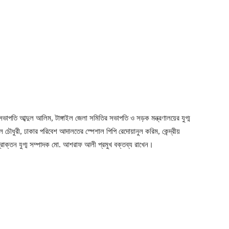
সভাপতি আব্দুল আলিম, টাঙ্গাইল জেলা সমিতির সভাপতি ও সড়ক মন্ত্রণালয়ের যুগ্ম
 চৌধুরী, ঢাকার পরিবেশ আদালতের স্পেশাল পিপি রেদোয়ানুল করিম, কেন্দ্রীয়
প্রাক্তন যুগ্ম সম্পাদক মো. আশরাফ আলী প্রমুখ বক্তব্য রাখেন।