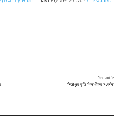
- "নিউজ টাঙ্গাইল"র ইউটিউব চ্যানেল
s) ফিডটি অনুসরণ করুন
SUBSCRIBE
Next article
র
মির্জাপুরে কৃতি শিক্ষার্থীদের সংবর্ধনা