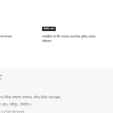
টাঙ্গাইল জেলা
লের সম্মেলন
ধনবাড়ীতে আ.লীগ নেতাকে ডেকে নিয়ে কুপিয়ে হত্যার
অভিযোগ
de
nt
 নিউজ টাঙ্গাইল কার্যালয়, মনির উদ্দিন কমপ্লেক্স,
রোড, সখীপুর , টাঙ্গাইল।
ং: ০১৭১৮-৬৮৩০৫৯