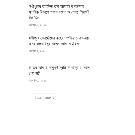
সখীপুরের তাহমিনা তমা ঘাটাইল উপজেলায়
মানবিক বিভাগে প্রথম স্থান ও শ্রেষ্ঠ শিক্ষার্থী
নির্বাচিত
আগস্ট ৫, ২০২৬
সখীপুরে ফেরদৌসের রুহের মাগফিরাত কামনায়
মানব কল্যাণ যুব সংঘের দোয়া মাহফিল
আগস্ট ৪, ২০২৬
রাতের আধারে অসুস্থ স্বামীকে রাস্তায় ফেলে
গেল স্ত্রী
আগস্ট ৩, ২০২৬
Load more