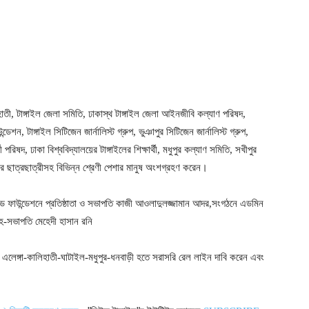
ী, টাঙ্গাইল জেলা সমিতি, ঢাকাস্থ টাঙ্গাইল জেলা আইনজীবি কল্যাণ পরিষদ,
ডেশন, টাঙ্গাইল সিটিজেন জার্নালিস্ট গ্রুপ, ভুঞাপুর সিটিজেন জার্নালিস্ট গ্রুপ,
 পরিষদ, ঢাকা বিশ্ববিদ্যালয়ের টাঙ্গাইলের শিক্ষার্থী, মধুপুর কল্যাণ সমিতি, সখীপুর
ানের ছাত্রছাত্রীসহ বিভিন্ন শ্রেণী পেশার মানুষ অংশগ্রহণ করেন।
্লাড ফাউন্ডেশনে প্রতিষ্ঠাতা ও সভাপতি কাজী আওলাদুলজ্জামান আদর,সংগঠনে এডমিন
 সহ-সভাপতি মেহেদী হাসান রনি
থা এলেঙ্গা-কালিহাতী-ঘাটাইল-মধুপুর-ধনবাড়ী হতে সরাসরি রেল লাইন দাবি করেন এবং