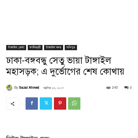
টাঙ্গাইল জেলা
কালিহাতী
টাঙ্গাইল সদর
সখিপুর
ঢাকা-বঙ্গবন্ধু সেতু ভায়া টাঙ্গাইল
মহাসড়ক; এ দুর্ভোগের শেষ কোথায়
অক্টোবর ২৩, ২০১৭
By
Sazal Ahmed
245
0