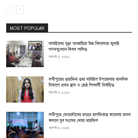
MOST POPULAR
বাসাইলের সুন্না আব্বাছিয়া উচ্চ বিদ্যালয়ে জুলাই
গণঅভ্যুত্থান দিবস পালিত
আগস্ট ৫, ২০২৬
সখীপুরের তাহমিনা তমা ঘাটাইল উপজেলায় মানবিক
বিভাগে প্রথম স্থান ও শ্রেষ্ঠ শিক্ষার্থী নির্বাচিত
আগস্ট ৫, ২০২৬
সখীপুরে ফেরদৌসের রুহের মাগফিরাত কামনায় মানব
কল্যাণ যুব সংঘের দোয়া মাহফিল
আগস্ট ৪, ২০২৬