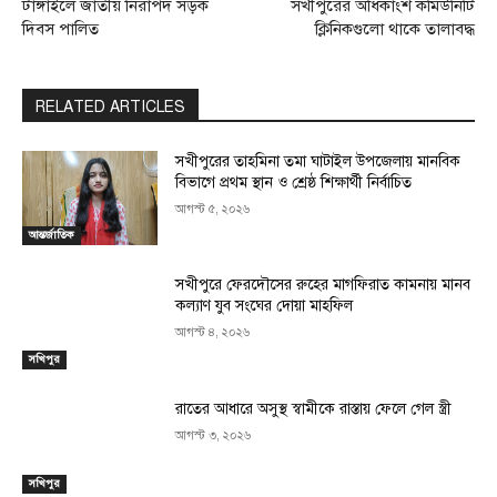
টাঙ্গাইলে জাতীয় নিরাপদ সড়ক
সখীপুরের অধিকাংশ কমিউনিটি
দিবস পালিত
ক্লিনিকগুলো থাকে তালাবদ্ধ
RELATED ARTICLES
সখীপুরের তাহমিনা তমা ঘাটাইল উপজেলায় মানবিক
বিভাগে প্রথম স্থান ও শ্রেষ্ঠ শিক্ষার্থী নির্বাচিত
আগস্ট ৫, ২০২৬
আন্তর্জাতিক
সখীপুরে ফেরদৌসের রুহের মাগফিরাত কামনায় মানব
কল্যাণ যুব সংঘের দোয়া মাহফিল
আগস্ট ৪, ২০২৬
সখিপুর
রাতের আধারে অসুস্থ স্বামীকে রাস্তায় ফেলে গেল স্ত্রী
আগস্ট ৩, ২০২৬
সখিপুর