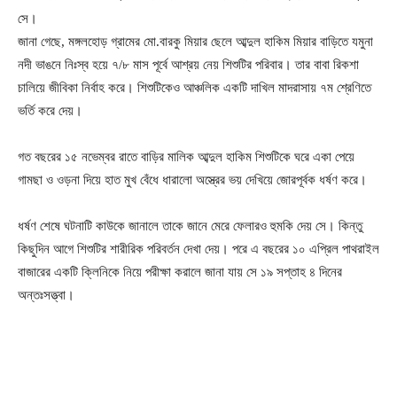
সে।
জানা গেছে, মঙ্গলহোড় গ্রামের মো.বারকু মিয়ার ছেলে আব্দুল হাকিম মিয়ার বাড়িতে যমুনা
নদী ভাঙনে নিঃস্ব হয়ে ৭/৮ মাস পূর্বে আশ্রয় নেয় শিশুটির পরিবার। তার বাবা রিকশা
চালিয়ে জীবিকা নির্বাহ করে। শিশুটিকেও আঞ্চলিক একটি দাখিল মাদরাসায় ৭ম শ্রেণিতে
ভর্তি করে দেয়।
গত বছরের ১৫ নভেম্বর রাতে বাড়ির মালিক আব্দুল হাকিম শিশুটিকে ঘরে একা পেয়ে
গামছা ও ওড়না দিয়ে হাত মুখ বেঁধে ধারালো অস্ত্রের ভয় দেখিয়ে জোরপূর্বক ধর্ষণ করে।
ধর্ষণ শেষে ঘটনাটি কাউকে জানালে তাকে জানে মেরে ফেলারও হুমকি দেয় সে। কিন্তু
কিছুদিন আগে শিশুটির শারীরিক পরিবর্তন দেখা দেয়। পরে এ বছরের ১০ এপ্রিল পাথরাইল
বাজারের একটি ক্লিনিকে নিয়ে পরীক্ষা করালে জানা যায় সে ১৯ সপ্তাহ ৪ দিনের
অন্তঃসত্ত্বা।