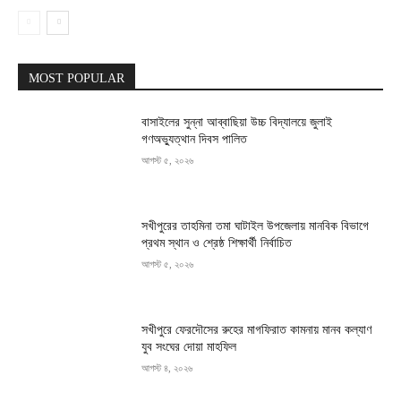
MOST POPULAR
বাসাইলের সুন্না আব্বাছিয়া উচ্চ বিদ্যালয়ে জুলাই
গণঅভ্যুত্থান দিবস পালিত
আগস্ট ৫, ২০২৬
সখীপুরের তাহমিনা তমা ঘাটাইল উপজেলায় মানবিক বিভাগে
প্রথম স্থান ও শ্রেষ্ঠ শিক্ষার্থী নির্বাচিত
আগস্ট ৫, ২০২৬
সখীপুরে ফেরদৌসের রুহের মাগফিরাত কামনায় মানব কল্যাণ
যুব সংঘের দোয়া মাহফিল
আগস্ট ৪, ২০২৬