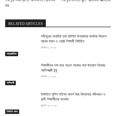
সখীপুরে সাজাপ্রাপ্ত আসামীসহ গ্রেফতার
সখীপুরে ফাঁসিতে ঝুলে শ্রমিকের আত্মহত্যা
চার
RELATED ARTICLES
সখীপুরের তাহমিনা তমা ঘাটাইল উপজেলায় মানবিক বিভাগে
প্রথম স্থান ও শ্রেষ্ঠ শিক্ষার্থী নির্বাচিত
আগস্ট ৫, ২০২৬
আন্তর্জাতিক
শিক্ষার্থীদের দক্ষ করে গড়তে সরকার নানা উদ্যোগ নিয়েছে:
প্রতিমন্ত্রী টুকু
আগস্ট ১, ২০২৬
কালিহাতী
টাঙ্গাইলে পুলিশ লাইনস্ আদর্শ উচ্চ বিদ্যালয়ে নবীনবরণ ও
কৃতী শিক্ষার্থীদের সংবর্ধনা
জুলাই ২৯, ২০২৬
টাঙ্গাইল জেলা