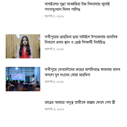
বাসাইলের সুন্না আব্বাছিয়া উচ্চ বিদ্যালয়ে জুলাই
গণঅভ্যুত্থান দিবস পালিত
আগস্ট ৫, ২০২৬
সখীপুরের তাহমিনা তমা ঘাটাইল উপজেলায় মানবিক
বিভাগে প্রথম স্থান ও শ্রেষ্ঠ শিক্ষার্থী নির্বাচিত
আগস্ট ৫, ২০২৬
সখীপুরে ফেরদৌসের রুহের মাগফিরাত কামনায় মানব
কল্যাণ যুব সংঘের দোয়া মাহফিল
আগস্ট ৪, ২০২৬
রাতের আধারে অসুস্থ স্বামীকে রাস্তায় ফেলে গেল স্ত্রী
আগস্ট ৩, ২০২৬