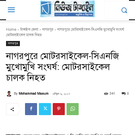
Home
টাঙ্গাইল জেলা
নাগরপুর
নাগরপুরে মোটরসাইকেল-সিএনজি মুখোমুখি সংঘর্ষ:
মোটরসাইকেল চালক নিহত
নাগরপুর
নাগরপুরে মোটরসাইকেল-সিএনজি
মুখোমুখি সংঘর্ষ: মোটরসাইকেল
চালক নিহত
এপ্রিল ৯, ২০১৭
By
Mohammad Masum
341
0