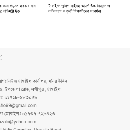
 দক্ষ করে গড়তে সরকার নানা
টাঙ্গাইলে পুলিশ লাইনস্ আদর্শ উচ্চ বিদ্যালয়ে
্রতিমন্ত্রী টুকু
নবীনবরণ ও কৃতী শিক্ষার্থীদের সংবর্ধনা
de
nt
গঃ নিউজ টাঙ্গাইল কার্যালয়, মনির উদ্দিন
ক্স, উপজেলা রোড, সখীপুর , টাঙ্গাইল।
িং: ০১৭১৮-৬৮৩০৫৯
aflo99@gmail.com
াপনঃ মোবাইলঃ ০১৭৩৭-৭২৯৪২৩
azalc@yahoo.com
 Uddin Complex, Upazila Road,