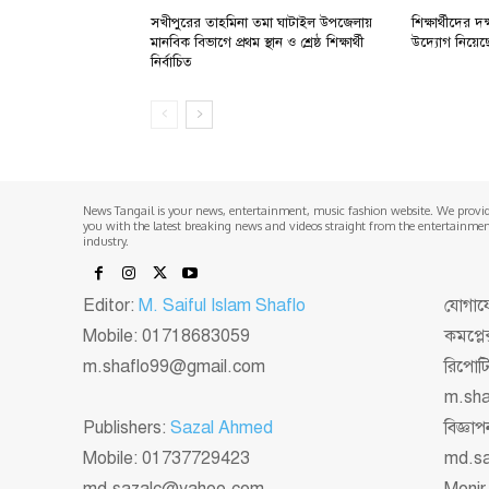
সখীপুরের তাহমিনা তমা ঘাটাইল উপজেলায়
শিক্ষার্থীদের
মানবিক বিভাগে প্রথম স্থান ও শ্রেষ্ঠ শিক্ষার্থী
উদ্যোগ নিয়েছে: প
নির্বাচিত
News Tangail is your news, entertainment, music fashion website. We provi
you with the latest breaking news and videos straight from the entertainme
industry.
Editor:
M. Saiful Islam Shaflo
যোগাযো
Mobile: 01718683059
কমপ্লে
m.shaflo99@gmail.com
রিপোট
m.sh
Publishers:
Sazal Ahmed
বিজ্ঞ
Mobile: 01737729423
md.s
md.sazalc@yahoo.com
Monir