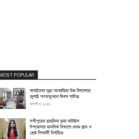
MOST POPULAR
বাসাইলের সুন্না আব্বাছিয়া উচ্চ বিদ্যালয়ে
জুলাই গণঅভ্যুত্থান দিবস পালিত
আগস্ট ৫, ২০২৬
সখীপুরের তাহমিনা তমা ঘাটাইল
উপজেলায় মানবিক বিভাগে প্রথম স্থান ও
শ্রেষ্ঠ শিক্ষার্থী নির্বাচিত