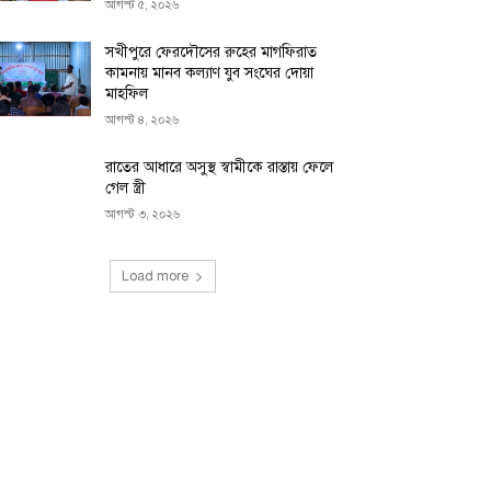
আগস্ট ৫, ২০২৬
সখীপুরে ফেরদৌসের রুহের মাগফিরাত
কামনায় মানব কল্যাণ যুব সংঘের দোয়া
মাহফিল
আগস্ট ৪, ২০২৬
রাতের আধারে অসুস্থ স্বামীকে রাস্তায় ফেলে
গেল স্ত্রী
আগস্ট ৩, ২০২৬
Load more