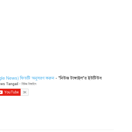
ogle News) ফিডটি অনুসরণ করুন
- "নিউজ টাঙ্গাইল"র ইউটিউব