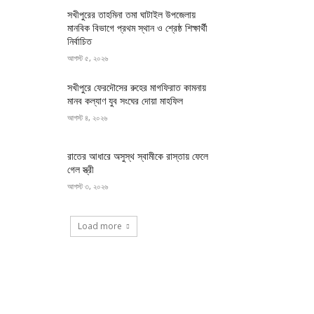
সখীপুরের তাহমিনা তমা ঘাটাইল উপজেলায়
মানবিক বিভাগে প্রথম স্থান ও শ্রেষ্ঠ শিক্ষার্থী
নির্বাচিত
আগস্ট ৫, ২০২৬
সখীপুরে ফেরদৌসের রুহের মাগফিরাত কামনায়
মানব কল্যাণ যুব সংঘের দোয়া মাহফিল
আগস্ট ৪, ২০২৬
রাতের আধারে অসুস্থ স্বামীকে রাস্তায় ফেলে
গেল স্ত্রী
আগস্ট ৩, ২০২৬
Load more