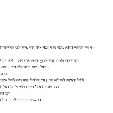
কান্নাবিজরিত কন্ঠে বলেন, আমি বাবা- মায়ের কাছে যাবো, তোমরা আমাকে নিয়ে যাও।
ালিয়ে এসেছি। এখন মা’কে দেখতে খুব মন চাচ্ছে। আমি বাড়ি যাবো।
দা বেগম। নানা-বদির আলম, মামা- গিয়াস।
বাজার।
া সড়কে ডিউটি করার সময় শিশুটিকে পায়। পরে কালিহাতী উপজেলা নির্বাহী
“সরকারি শিশু পরিবার বালক” টাঙ্গাইলে রাখা হয়।
 করা হলো।
ুনুর রশিদ। মোবাইল-০১৭৩৪ ৫১০২১২।