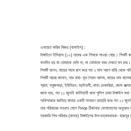
Share
এনায়েত করিম বিজয় (বাসাইল) :
টাঙ্গাইলে ইলিয়াস (১০) নামের এক শিশুকে পাওয়া গেছে। শিশুটি 
কতদিন হয় মা তোমাকে দেখি না, মা তোমাকে বড্ড দেখতে মন চায়।
শিশুটি বলেন, মায়ের সাথে রাগ করে গত ২ মাস আগে বাড়ি থেকে প
শিশুটি আরো জানান, তার বাবা- মৃত সৈয়দ আলম, মায়ের নাম খালে
গ্রাম: সবুজপাড়া, ইউনিয়ন: বড়ইতলী, থানা: চকোরিয়া, জেলা কক্স
জানা যায়, গত ১১ জুলাই কালিহাতী থানা পুলিশ ঢাকা-টাঙ্গাইল মহ
অফিসারকে জানিয়ে থানায় একটি সাধারণ ডায়েরি করে গত ১২ জুলাই 
তার পরিবারের সন্ধান পেলে নি¤œ ঠিকানায় যোগাযোগের অনুরোধ
সরকারি শিশু পরিবার (বালক) টাঙ্গাইলের উপ-তত্বাবধায়ক- হার