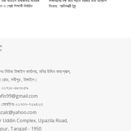
না তমা ঘাটাইল উপজেলায় মানবিক
শিক্ষার্থীদের দক্ষ করে গড়তে সরকার নানা উদ্যোগ
ও শ্রেষ্ঠ শিক্ষার্থী নির্বাচিত
নিয়েছে: প্রতিমন্ত্রী টুকু
de
nt
 নিউজ টাঙ্গাইল কার্যালয়, মনির উদ্দিন কমপ্লেক্স,
রোড, সখীপুর , টাঙ্গাইল।
ং: ০১৭১৮-৬৮৩০৫৯
aflo99@gmail.com
পনঃ মোবাইলঃ ০১৭৩৭-৭২৯৪২৩
azalc@yahoo.com
 Uddin Complex, Upazila Road,
pur, Tangail - 1950