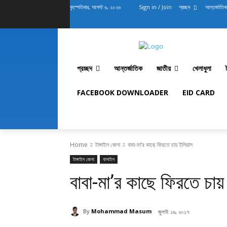
বৃহস্পতিবার, আগস্ট ৬, ২০২৬
Sign in / Join
প্রচ্ছদ
আন্তর্জাতিক
প্রচ্ছদ
আন্তর্জাতিক
জাতীয়
খেলাধুলা
FACEBOOK DOWNLOADER
EID CARD
Home
টাঙ্গাইল জেলা
বাবা-মা’র কাছে ফিরতে চায় ইলিয়াস
টাঙ্গাইল জেলা
বাসাইল
বাবা-মা’র কাছে ফিরতে চায়
By
Mohammad Masum
জুলাই ১৬, ২০১৭