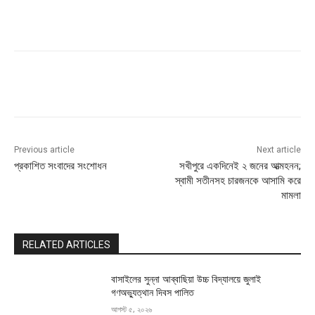
Previous article
Next article
প্রকাশিত সংবাদের সংশোধন
সখীপুরে একদিনেই ২ জনের আত্মহনন;
স্বামী সতীনসহ চারজনকে আসামি করে
মামলা
RELATED ARTICLES
বাসাইলের সুন্না আব্বাছিয়া উচ্চ বিদ্যালয়ে জুলাই
গণঅভ্যুত্থান দিবস পালিত
আগস্ট ৫, ২০২৬