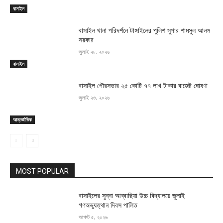
বাসাইল
বাসাইল থানা পরিদর্শনে টাঙ্গাইলের পুলিশ সুপার শামসুল আলম
সরকার
জুলাই ২৮, ২০২৬
বাসাইল
বাসাইল পৌরসভার ২৫ কোটি ৭৭ লাখ টাকার বাজেট ঘোষণা
জুলাই ২৩, ২০২৬
আন্তর্জাতিক
MOST POPULAR
বাসাইলের সুন্না আব্বাছিয়া উচ্চ বিদ্যালয়ে জুলাই
গণঅভ্যুত্থান দিবস পালিত
আগস্ট ৫, ২০২৬