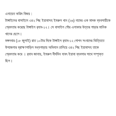
এনায়েত করিম বিজয় :
টাঙ্গাইলের বাসাইলে ৩৪২ পিছ ইয়াবাসহ ইমরুল খান (২৬) নামের এক মাদক ব্যবসায়ীকে
গ্রেফতার করেছে টাঙ্গাইল র‌্যাব-১২। সে বাসাইল পৌর এলাকার উত্তর পাড়ার মানিক
খানের ছেলে।
মঙ্গলবার (১৮ জুলাই) রাত ১০টার দিকে টাঙ্গাইল র‌্যাব-১২ গোপন সংবাদের ভিত্তিতে
উপজেলার ব্রাহ্মণপাড়িল মধ্যপাড়ায় অভিযান চালিয়ে ৩৪২ পিছ ইয়াবাসহ তাকে
গ্রেফতার করে । র‌্যাব জানায়, ইমরুল দীর্ঘদিন যাবৎ ইয়াবা ব্যবসার সাথে সম্পৃক্ত
ছিল।