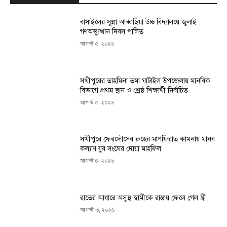
বাসাইলের সুন্না আব্বাছিয়া উচ্চ বিদ্যালয়ে জুলাই
গণঅভ্যুত্থান দিবস পালিত
আগস্ট ৫, ২০২৬
সখীপুরের তাহমিনা তমা ঘাটাইল উপজেলায় মানবিক
বিভাগে প্রথম স্থান ও শ্রেষ্ঠ শিক্ষার্থী নির্বাচিত
আগস্ট ৫, ২০২৬
সখীপুরে ফেরদৌসের রুহের মাগফিরাত কামনায় মানব
কল্যাণ যুব সংঘের দোয়া মাহফিল
আগস্ট ৪, ২০২৬
রাতের আধারে অসুস্থ স্বামীকে রাস্তায় ফেলে গেল স্ত্রী
আগস্ট ৩, ২০২৬