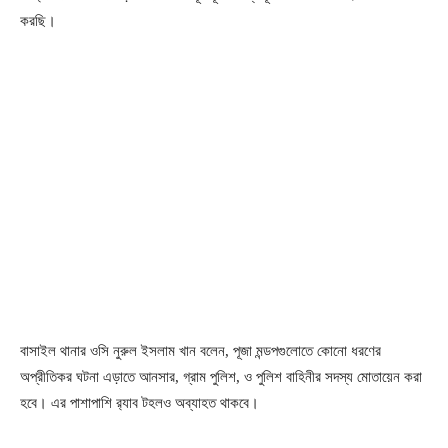
করছি।
বাসাইল থানার ওসি নুরুল ইসলাম খান বলেন, পূজা মন্ডপগুলোতে কোনো ধরণের
অপ্রীতিকর ঘটনা এড়াতে আনসার, গ্রাম পুলিশ, ও পুলিশ বাহিনীর সদস্য মোতায়েন করা
হবে। এর পাশাপাশি র‌্যাব টহলও অব্যাহত থাকবে।