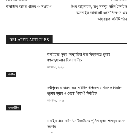
বাসাইলে আযম খানের গণসংযোগ
টগর আহ্বায়ক, তপু সদস্য সচিব টাঙ্গাইল
অনলাইন জার্নালিষ্ট এসোসিয়েশন এর
আহ্বায়ক কমিটি গঠন
RELATED ARTICLES
বাসাইলের সুন্না আব্বাছিয়া উচ্চ বিদ্যালয়ে জুলাই
গণঅভ্যুত্থান দিবস পালিত
আগস্ট ৫, ২০২৬
বাসাইল
সখীপুরের তাহমিনা তমা ঘাটাইল উপজেলায় মানবিক বিভাগে
প্রথম স্থান ও শ্রেষ্ঠ শিক্ষার্থী নির্বাচিত
আগস্ট ৫, ২০২৬
আন্তর্জাতিক
বাসাইল থানা পরিদর্শনে টাঙ্গাইলের পুলিশ সুপার শামসুল আলম
সরকার