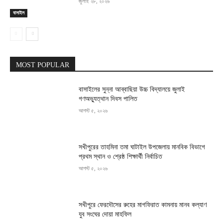
জুলাই ২৮, ২০২৬
বাসাইল
MOST POPULAR
বাসাইলের সুন্না আব্বাছিয়া উচ্চ বিদ্যালয়ে জুলাই
গণঅভ্যুত্থান দিবস পালিত
আগস্ট ৫, ২০২৬
সখীপুরের তাহমিনা তমা ঘাটাইল উপজেলায় মানবিক বিভাগে
প্রথম স্থান ও শ্রেষ্ঠ শিক্ষার্থী নির্বাচিত
আগস্ট ৫, ২০২৬
সখীপুরে ফেরদৌসের রুহের মাগফিরাত কামনায় মানব কল্যাণ
যুব সংঘের দোয়া মাহফিল