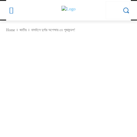
Home
জাতীয়
বাসাইলে দুর্গার অপেক্ষায় ৫৪ পূজামন্ডপ!