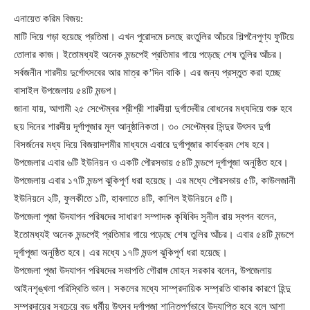
এনায়েত করিম বিজয়:
মাটি দিয়ে গড়া হয়েছে প্রতিমা। এখন পুরোদমে চলছে রংতুলির আঁচরে শিল্পনৈপুণ্য ফুটিয়ে
তোলার কাজ। ইতোমধ্যই অনেক মন্ডপেই প্রতিমার গায়ে পড়েছে শেষ তুলির আঁচর।
সর্বজনীন শারদীয় দুর্গোৎসবের আর মাত্র ক’দিন বাকি। এর জন্য প্রস্তুত করা হচ্ছে
বাসাইল উপজেলায় ৫৪টি মন্ডপ।
জানা যায়, আগামী ২৫ সেপ্টেম্বর শ্রীশ্রী শারদীয়া দুর্গাদেবীর বোধনের মধ্যদিয়ে শুরু হবে
ছয় দিনের শারদীয় দূর্গাপূজার মূল আনুষ্ঠানিকতা। ৩০ সেপ্টেম্বর সিন্দুর উৎসব দুর্গা
বিসর্জনের মধ্য দিয়ে বিজয়াদশমীর মাধ্যমে এবারে দুর্গাপূজার কার্যক্রম শেষ হবে।
উপজেলার এবার ৬টি ইউনিয়ন ও একটি পৌরসভায় ৫৪টি মন্ডপে দূর্গাপূজা অনুষ্ঠিত হবে।
উপজেলায় এবার ১৭টি মন্ডপ ঝুকিপূর্ণ ধরা হয়েছে। এর মধ্যে পৌরসভায় ৫টি, কাউলজানী
ইউনিয়নে ২টি, ফুলকীতে ১টি, হাবলাতে ৪টি, কাশিল ইউনিয়নে ৫টি।
উপজেলা পূজা উদযাপন পরিষদের সাধারণ সম্পাদক কৃষিবিদ সুনীল রায় স্বপন বলেন,
ইতোমধ্যই অনেক মন্ডপেই প্রতিমার গায়ে পড়েছে শেষ তুলির আঁচর। এবার ৫৪টি মন্ডপে
দূর্গাপূজা অনুষ্ঠিত হবে। এর মধ্যে ১৭টি মন্ডপ ঝুকিপূর্ণ ধরা হয়েছে।
উপজেলা পূজা উদযাপন পরিষদের সভাপতি গৌরাঙ্গ মোহন সরকার বলেন, উপজেলায়
আইনশৃঙ্খলা পরিস্থিতি ভাল। সকলের মধ্যে সাম্প্রদায়িক সম্প্রতি থাকার কারণে হিন্দু
সম্প্রদায়ের সবচেয়ে বড় ধর্মীয় উৎসব দূর্গাপূজা শান্তিপূর্ণভাবে উদযাপিত হবে বলে আশা