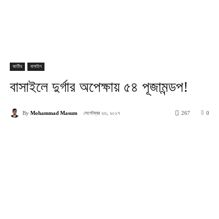
জাতীয়
বাসাইল
বাসাইলে দুর্গার অপেক্ষায় ৫৪ পূজামন্ডপ!
সেপ্টেম্বর ২৩, ২০১৭
By
Mohammad Masum
267
0