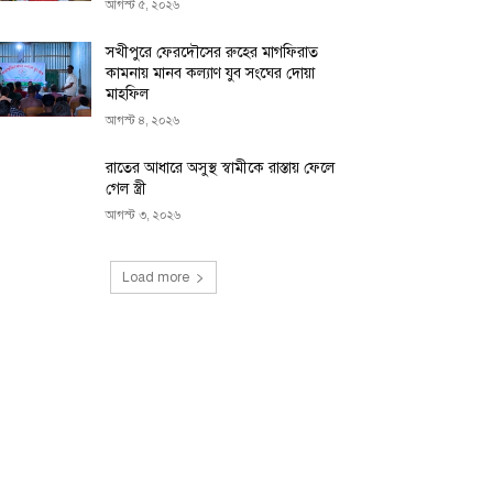
আগস্ট ৫, ২০২৬
সখীপুরে ফেরদৌসের রুহের মাগফিরাত
কামনায় মানব কল্যাণ যুব সংঘের দোয়া
মাহফিল
আগস্ট ৪, ২০২৬
রাতের আধারে অসুস্থ স্বামীকে রাস্তায় ফেলে
গেল স্ত্রী
আগস্ট ৩, ২০২৬
Load more