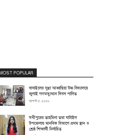
MOST POPULAR
বাসাইলের সুন্না আব্বাছিয়া উচ্চ বিদ্যালয়ে
জুলাই গণঅভ্যুত্থান দিবস পালিত
আগস্ট ৫, ২০২৬
সখীপুরের তাহমিনা তমা ঘাটাইল
উপজেলায় মানবিক বিভাগে প্রথম স্থান ও
শ্রেষ্ঠ শিক্ষার্থী নির্বাচিত