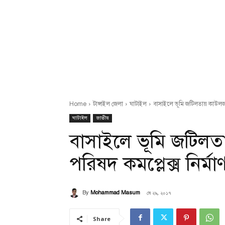
Home
টাঙ্গাইল জেলা
ঘাটাইল
বাসাইলে ভূমি জটিলতায় কাউলজান
ঘাটাইল
জাতীয়
বাসাইলে ভূমি জটিল
পরিষদ কমপ্লেক্স নির্মা
মে ২৯, ২০১৭
By
Mohammad Masum
Share