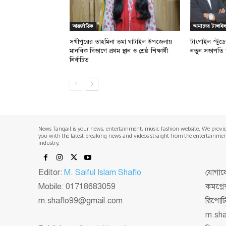
আন্তর্জাতিক
আমাদের টাঙ্গাই
সখীপুরের তাহমিনা তমা ঘাটাইল উপজেলায়
টাংগাইল স্টুড
মানবিক বিভাগে প্রথম স্থান ও শ্রেষ্ঠ শিক্ষার্থী
নতুন সভাপতি 
নির্বাচিত
News Tangail is your news, entertainment, music fashion website. We provi
you with the latest breaking news and videos straight from the entertainme
industry.
Editor:
M. Saiful Islam Shaflo
যোগাযো
Mobile: 01718683059
কমপ্লে
m.shaflo99@gmail.com
রিপোট
m.sh