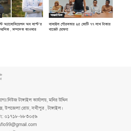
ল
আন্তর্জাতিক
েন্ট অ্যাসোসিয়েশন অব সাস্ট’র
বাসাইল পৌরসভার ২৫ কোটি ৭৭ লাখ টাকার
আশিক , সম্পাদক কাওসার
বাজেট ঘোষণা
de
nt
গঃ নিউজ টাঙ্গাইল কার্যালয়, মনির উদ্দিন
ক্স, উপজেলা রোড, সখীপুর , টাঙ্গাইল।
িং: ০১৭১৮-৬৮৩০৫৯
aflo99@gmail.com