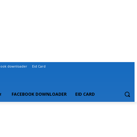
book downloader
Eid Card
ধ
FACEBOOK DOWNLOADER
EID CARD