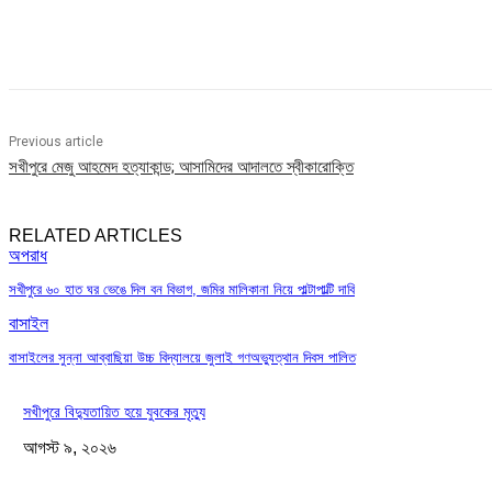
Share
Previous article
সখীপুরে মেজু আহমেদ হত্যাকান্ড; আসামিদের আদালতে স্বীকারোক্তি
RELATED ARTICLES
অপরাধ
সখীপুরে ৬০ হাত ঘর ভেঙে দিল বন বিভাগ, জমির মালিকানা নিয়ে পাল্টাপাল্টি দাবি
বাসাইল
বাসাইলের সুন্না আব্বাছিয়া উচ্চ বিদ্যালয়ে জুলাই গণঅভ্যুত্থান দিবস পালিত
সখীপুরে বিদ্যুতায়িত হয়ে যুবকের মৃত্যু
আগস্ট ৯, ২০২৬