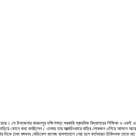
হয়েছে। সে উপজেলার কাঞ্চনপুর দক্ষিণপাড়া সরকারি প্রাথমিক বিদ্যালয়ের শিক্ষিকা ও একই এ
তে দাড়িয়ে ফোনে কথা বলছিলেন। এসময় তার আত্মচিৎকারে বাড়ির লোকজন এগিয়ে আসলে আয়েশা 
 দিকে ঢাকা বঙ্গবন্ধু মেডিকেল কলেজ হাসপাতালে নেয়া হলে কর্তব্যরত চিকিৎসক তাকে মৃত