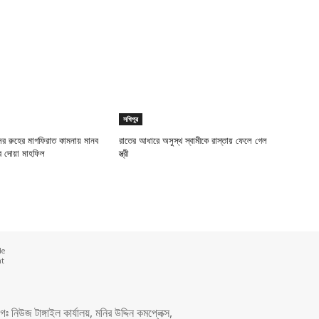
সখিপুর
ের রুহের মাগফিরাত কামনায় মানব
রাতের আধারে অসুস্থ স্বামীকে রাস্তায় ফেলে গেল
ের দোয়া মাহফিল
স্ত্রী
de
nt
 নিউজ টাঙ্গাইল কার্যালয়, মনির উদ্দিন কমপ্লেক্স,