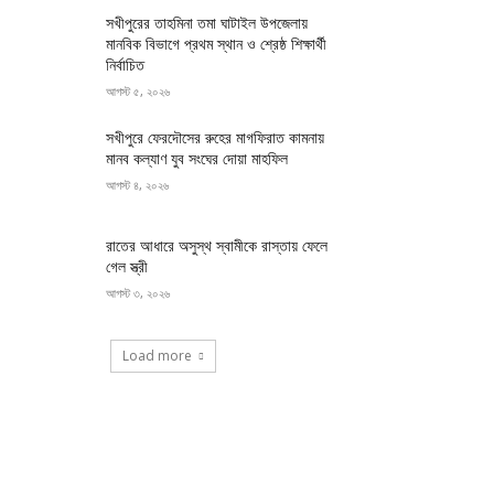
সখীপুরের তাহমিনা তমা ঘাটাইল উপজেলায়
মানবিক বিভাগে প্রথম স্থান ও শ্রেষ্ঠ শিক্ষার্থী
নির্বাচিত
আগস্ট ৫, ২০২৬
সখীপুরে ফেরদৌসের রুহের মাগফিরাত কামনায়
মানব কল্যাণ যুব সংঘের দোয়া মাহফিল
আগস্ট ৪, ২০২৬
রাতের আধারে অসুস্থ স্বামীকে রাস্তায় ফেলে
গেল স্ত্রী
আগস্ট ৩, ২০২৬
Load more