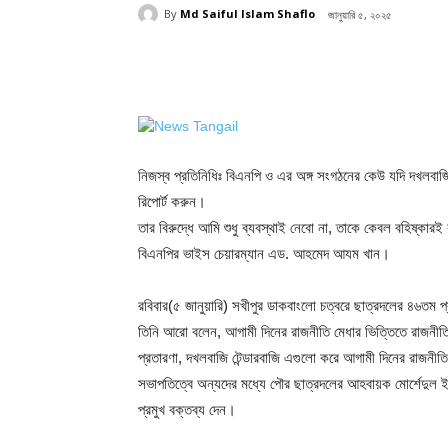
By
Md Saiful Islam Shaflo
জানুয়ারি ৫, ২০২৫
Share
নিজস্ব প্রতিনিধিঃ বিএনপি ও এর অঙ্গ সংগঠনের কেউ যদি দখলবাজি
রিপোর্ট করুন।
তার বিরুদ্ধে আমি শুধু ব্যবস্থাই নেবো না, তাকে কেবল বহিষ্কারই 
বিএনপির ভাইস চেয়ারম্যান এড. আহমেদ আযম খান।
রবিবার(৫ জানুয়ারি) সখীপুর ডাকবাংলো চত্বরে ছাত্রদলের ৪৬তম প্
তিনি আরো বলেন, আগামী দিনের রাজনীতি মেধার ভিত্তিতে রাজনীত
প্রতারণা, দখলবাজি টেন্ডারবাজি এগুলো করে আগামী দিনের রাজন
সভাপতিত্বে অন্যদের মধ্যে পৌর ছাত্রদলের আহবায়ক মোর্শেদু
প্রমুখ বক্তব্য দেন।