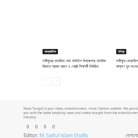
আন্তর্জাতিক
সখিপুর
সখীপুরের তাহমিনা তমা ঘাটাইল উপজেলায় মানবিক
সখীপুরে ফেরদৌস
বিভাগে প্রথম স্থান ও শ্রেষ্ঠ শিক্ষার্থী নির্বাচিত
কল্যাণ যুব সংঘ
News Tangail is your news, entertainment, music fashion website. We provi
you with the latest breaking news and videos straight from the entertainme
industry.
Editor:
M. Saiful Islam Shaflo
যোগাযোগঃ