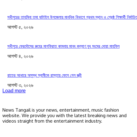
সখীপুরের তাহমিনা তমা ঘাটাইল উপজেলায় মানবিক বিভাগে প্রথম স্থান ও শ্রেষ্ঠ শিক্ষার্থী নির্বাচি
আগস্ট ৫, ২০২৬
সখীপুরে ফেরদৌসের রুহের মাগফিরাত কামনায় মানব কল্যাণ যুব সংঘের দোয়া মাহফিল
আগস্ট ৪, ২০২৬
রাতের আধারে অসুস্থ স্বামীকে রাস্তায় ফেলে গেল স্ত্রী
আগস্ট ৩, ২০২৬
Load more
News Tangail is your news, entertainment, music fashion
website. We provide you with the latest breaking news and
videos straight from the entertainment industry.