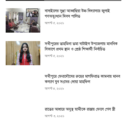
বাসাইলের সুন্না আব্বাছিয়া উচ্চ বিদ্যালয়ে জুলাই
গণঅভ্যুত্থান দিবস পালিত
আগস্ট ৫, ২০২৬
সখীপুরের তাহমিনা তমা ঘাটাইল উপজেলায় মানবিক
বিভাগে প্রথম স্থান ও শ্রেষ্ঠ শিক্ষার্থী নির্বাচিত
আগস্ট ৫, ২০২৬
সখীপুরে ফেরদৌসের রুহের মাগফিরাত কামনায় মানব
কল্যাণ যুব সংঘের দোয়া মাহফিল
আগস্ট ৪, ২০২৬
রাতের আধারে অসুস্থ স্বামীকে রাস্তায় ফেলে গেল স্ত্রী
আগস্ট ৩, ২০২৬