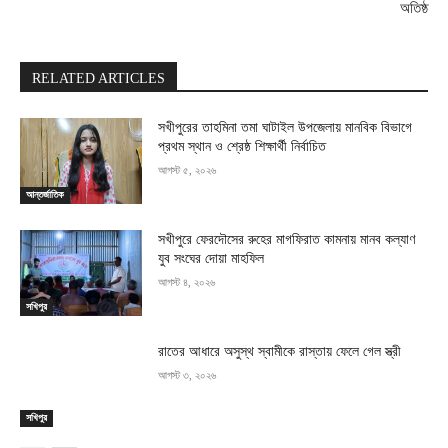
অতিষ্ঠ
RELATED ARTICLES
সখীপুরের তাহমিনা তমা ঘাটাইল উপজেলায় মানবিক বিভাগে
প্রথম স্থান ও শ্রেষ্ঠ শিক্ষার্থী নির্বাচিত
আগস্ট ৫, ২০২৬
আন্তর্জাতিক
সখীপুরে ফেরদৌসের রুহের মাগফিরাত কামনায় মানব কল্যাণ
যুব সংঘের দোয়া মাহফিল
আগস্ট ৪, ২০২৬
সখিপুর
রাতের আধারে অসুস্থ স্বামীকে রাস্তায় ফেলে গেল স্ত্রী
আগস্ট ৩, ২০২৬
সখিপুর