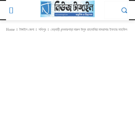
Home
টাঙ্গাইল জেলা
সখিপুর
বেড়বাড়ী খন্দকারপাড়া দারুল উলুম রাহমানিয়া মাদরাসার ইফতার মাহফিল