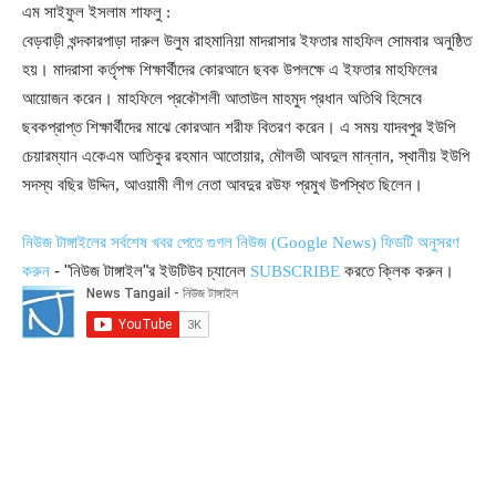
এম সাইফুল ইসলাম শাফলু :
বেড়বাড়ী খন্দকারপাড়া দারুল উলুম রাহমানিয়া মাদরাসার ইফতার মাহফিল সোমবার অনুষ্ঠিত
হয়। মাদরাসা কর্তৃপক্ষ শিক্ষার্থীদের কোরআনে ছবক উপলক্ষে এ ইফতার মাহফিলের
আয়োজন করেন। মাহফিলে প্রকৌশলী আতাউল মাহমুদ প্রধান অতিথি হিসেবে
ছবকপ্রাপ্ত শিক্ষার্থীদের মাঝে কোরআন শরীফ বিতরণ করেন। এ সময় যাদবপুর ইউপি
চেয়ারম্যান একেএম আতিকুর রহমান আতোয়ার, মৌলভী আবদুল মান্নান, স্থানীয় ইউপি
সদস্য বছির উদ্দিন, আওয়ামী লীগ নেতা আবদুর রউফ প্রমুখ উপস্থিত ছিলেন।
নিউজ টাঙ্গাইলের সর্বশেষ খবর পেতে গুগল নিউজ (Google News) ফিডটি অনুসরণ
- "নিউজ টাঙ্গাইল"র ইউটিউব চ্যানেল
করতে ক্লিক করুন।
করুন
SUBSCRIBE