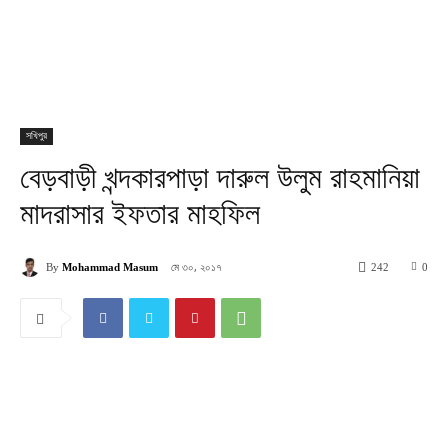
সখিপুর
বেড়বাড়ী খন্দকারপাড়া দারুল উলুম রাহমানিয়া
মাদরাসার ইফতার মাহফিল
মে ৩০, ২০১৭
By
Mohammad Masum
242
0