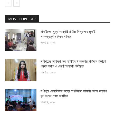
MOST POPULAR
বাসাইলের সুন্না আব্বাছিয়া উচ্চ বিদ্যালয়ে জুলাই
গণঅভ্যুত্থান দিবস পালিত
আগস্ট ৫, ২০২৬
সখীপুরের তাহমিনা তমা ঘাটাইল উপজেলায় মানবিক বিভাগে
প্রথম স্থান ও শ্রেষ্ঠ শিক্ষার্থী নির্বাচিত
আগস্ট ৫, ২০২৬
সখীপুরে ফেরদৌসের রুহের মাগফিরাত কামনায় মানব কল্যাণ
যুব সংঘের দোয়া মাহফিল
আগস্ট ৪, ২০২৬