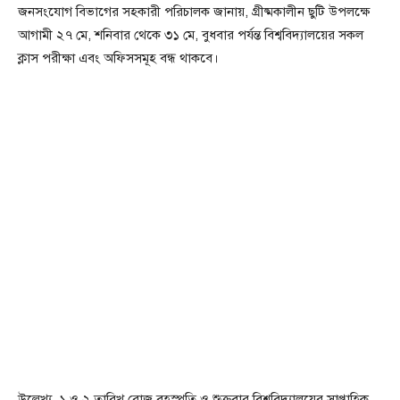
জনসংযোগ বিভাগের সহকারী পরিচালক জানায়, গ্রীষ্মকালীন ছুটি উপলক্ষে
আগামী ২৭ মে, শনিবার থেকে ৩১ মে, বুধবার পর্যন্ত বিশ্ববিদ্যালয়ের সকল
ক্লাস পরীক্ষা এবং অফিসসমূহ বন্ধ থাকবে।
উল্লেখ্য, ১ ও ২ তারিখ রোজ বৃহস্পতি ও শুক্রবার বিশ্ববিদ্যালয়ের সাপ্তাহিক