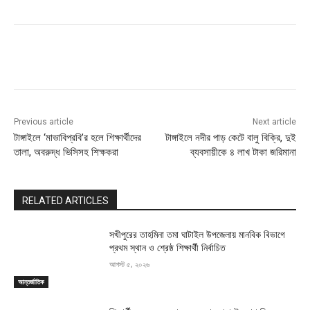
Previous article
Next article
টাঙ্গাইলে ‘মাভাবিপ্রবি’র হলে শিক্ষার্থীদের
টাঙ্গাইলে নদীর পাড় কেটে বালু বিক্রি, দুই
তালা, অবরুদ্ধ ভিসিসহ শিক্ষকরা
ব্যবসায়ীকে ৪ লাখ টাকা জরিমানা
RELATED ARTICLES
সখীপুরের তাহমিনা তমা ঘাটাইল উপজেলায় মানবিক বিভাগে
প্রথম স্থান ও শ্রেষ্ঠ শিক্ষার্থী নির্বাচিত
আগস্ট ৫, ২০২৬
আন্তর্জাতিক