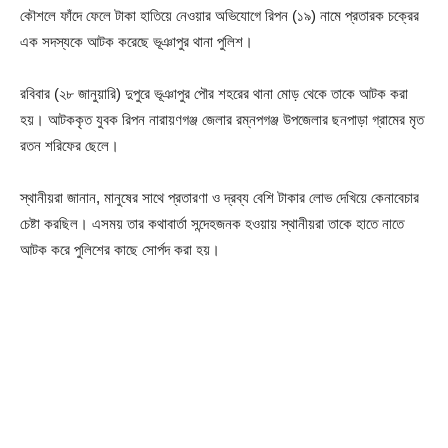
কৌশলে ফাঁদে ফেলে টাকা হাতিয়ে নেওয়ার অভিযোগে রিপন (১৯) নামে প্রতারক চক্রের
এক সদস্যকে আটক করেছে ভূঞাপুর থানা পুলিশ।
রবিবার (২৮ জানুয়ারি) দুপুরে ভূঞাপুর পৌর শহরের থানা মোড় থেকে তাকে আটক করা
হয়। আটককৃত যুবক রিপন নারায়ণগঞ্জ জেলার রম্নপগঞ্জ উপজেলার ছনপাড়া গ্রামের মৃত
রতন শরিফের ছেলে।
স্থানীয়রা জানান, মানুষের সাথে প্রতারণা ও দ্রব্য বেশি টাকার লোভ দেখিয়ে কেনাবেচার
চেষ্টা করছিল। এসময় তার কথাবার্তা সন্দেহজনক হওয়ায় স্থানীয়রা তাকে হাতে নাতে
আটক করে পুলিশের কাছে সোর্পদ করা হয়।