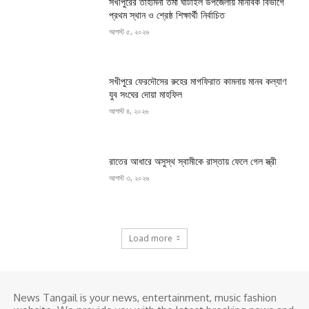
সখীপুরের তাহমিনা তমা ঘাটাইল উপজেলায় মানবিক বিভাগে
প্রথম স্থান ও শ্রেষ্ঠ শিক্ষার্থী নির্বাচিত
আগস্ট ৫, ২০২৬
সখীপুরে ফেরদৌসের রুহের মাগফিরাত কামনায় মানব কল্যাণ
যুব সংঘের দোয়া মাহফিল
আগস্ট ৪, ২০২৬
রাতের আধারে অসুস্থ স্বামীকে রাস্তায় ফেলে গেল স্ত্রী
আগস্ট ৩, ২০২৬
Load more
News Tangail is your news, entertainment, music fashion