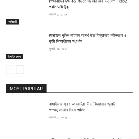
শিক্ষার্থীদের দক্ষ করে গড়তে সরকার নানা উদ্যোগ নিয়েছে:
প্রতিমন্ত্রী টুকু
আগস্ট ১, ২০২৬
কালিহাতী
টাঙ্গাইলে পুলিশ লাইনস্ আদর্শ উচ্চ বিদ্যালয়ে নবীনবরণ ও
কৃতী শিক্ষার্থীদের সংবর্ধনা
জুলাই ২৯, ২০২৬
টাঙ্গাইল জেলা
MOST POPULAR
বাসাইলের সুন্না আব্বাছিয়া উচ্চ বিদ্যালয়ে জুলাই
গণঅভ্যুত্থান দিবস পালিত
আগস্ট ৫, ২০২৬