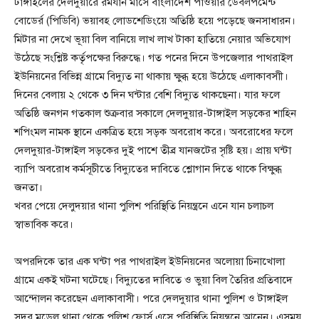
টাঙ্গাইলের দেলদুয়ারে রমযান মাসে বাংলাদেশ পাওয়ার ডেবলপমেন্ট
বোডের্র (পিডিবি) ভয়াবহ লোডশেডিংয়ে অতিষ্ঠি হয়ে পড়েছে জনসাধারন।
মিটার না দেখে ভূয়া বিল বানিয়ে লাখ লাখ টাকা হাতিয়ে নেয়ার অভিযোগ
উঠেছে সংশ্লিষ্ট কর্তৃপক্ষের বিরুদ্ধে। গত পনের দিনে উপজেলার পাথরাইল
ইউনিয়নের বিভিন্ন গ্রামে বিদ্যুত না থাকায় ক্ষুব্ধ হয়ে উঠেছে এলাকাবসাী।
দিনের বেলায় ২ থেকে ৩ দিন ঘন্টার বেশি বিদ্যুত থাকছেনা। যার ফলে
অতিষ্ঠি জনগন গতকাল শুক্রবার সকালে দেলদুয়ার-টাঙ্গাইল সড়কের শাহিন
শপিংমল নামক স্থানে একত্রিত হয়ে সড়ক অবরোধ করে। অবরোধের ফলে
দেলদুয়ার-টাঙ্গাইল সড়কের দুই পাশে তীব্র যানজটের সৃষ্টি হয়। প্রায় ঘন্টা
ব্যাপি অবরোধ কর্মসূচীতে বিদ্যুতের দাবিতে শ্লোগান দিতে থাকে বিক্ষুব্ধ
জনতা।
খবর পেয়ে দেলুদয়ার থানা পুলিশ পরিস্থিতি নিয়ন্ত্রনে এনে যান চলাচল
স্বাভাবিক করে।
অপরদিকে তার এক ঘন্টা পর পাথরাইল ইউনিয়নের অলোয়া চিনাখোলা
গ্রামে একই ঘটনা ঘটেছে। বিদ্যুতের দাবিতে ও ভুয়া বিল তৈরির প্রতিবাদে
আন্দোলন করেছেন এলাকাবাসী। পরে দেলদুয়ার থানা পুলিশ ও টাঙ্গাইল
সদর মডেল থানা থেকে পুলিশ ফোর্স এসে পরিস্থিতি নিয়ন্ত্রনে আনেন। এসময়