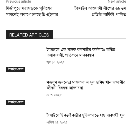
Previous article
Next article
মির্জাপুরে মহাসড়কে পুলিশের
টাঙ্গাইল আওয়ামী লীগের ৬৮তম
সামনেই অবাধে চলছে থ্রি-হুইলার
প্রতিষ্ঠা বার্ষিকী পালিত
RELATED ARTICLES
টাঙ্গাইলে এক মাদক ব্যবসায়ীর কর্মকাণ্ডে অতিষ্ঠ
এলাকাবাসী, প্রতিবাদে মানববন্ধন
জুন ১০, ২০২৫
টাঙ্গাইল জেলা
মজলুম জননেতা মাওলানা আব্দুল হামিদ খান ভাসানীর
জীবনী বিষয়ক আলোচনা
মে ৩, ২০২৫
টাঙ্গাইল জেলা
টাঙ্গাইলে ছিনতাইকারীর ছুরিকাঘাতে মাছ ব্যবসায়ী খুন
এপ্রিল ২৫, ২০২৫