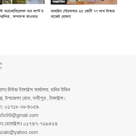
ল
আন্তর্জাতিক
েন্ট অ্যাসোসিয়েশন অব সাস্ট’র
বাসাইল পৌরসভার ২৫ কোটি ৭৭ লাখ টাকার
আশিক , সম্পাদক কাওসার
বাজেট ঘোষণা
de
nt
গঃ নিউজ টাঙ্গাইল কার্যালয়, মনির উদ্দিন
ক্স, উপজেলা রোড, সখীপুর , টাঙ্গাইল।
িং: ০১৭১৮-৬৮৩০৫৯
aflo99@gmail.com
াপনঃ মোবাইলঃ ০১৭৩৭-৭২৯৪২৩
azalc@yahoo.com