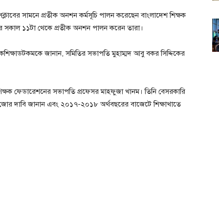
সক্লাবের সামনে প্রতীক অনশন কর্মসূচি পালন করেছেন বাংলাদেশ শিক্ষক
সদরে সকাল ১১টা থেকে প্রতীক অনশন পালন করেন তারা।
িকশিক্ষাডটকমকে জানান, সমিতির সভাপতি মুহাম্মদ আবু বকর সিদ্দিকের
্ব শিক্ষক ফেডারেশনের সভাপতি প্রফেসর মাহফুজা খানম। তিনি বেসরকারি
কট জোর দাবি জানান এবং ২০১৭-২০১৮ অর্থবছরের বাজেটে শিক্ষাখাতে