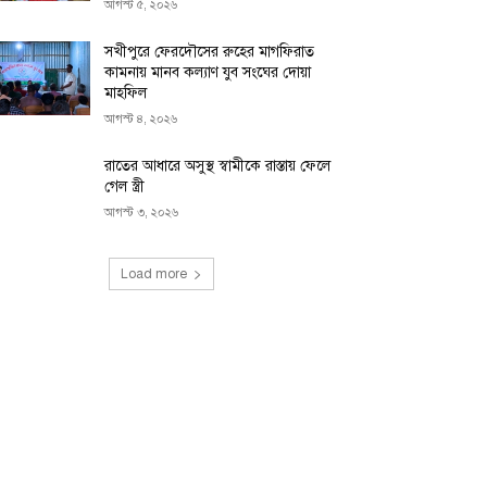
আগস্ট ৫, ২০২৬
সখীপুরে ফেরদৌসের রুহের মাগফিরাত
কামনায় মানব কল্যাণ যুব সংঘের দোয়া
মাহফিল
আগস্ট ৪, ২০২৬
রাতের আধারে অসুস্থ স্বামীকে রাস্তায় ফেলে
গেল স্ত্রী
আগস্ট ৩, ২০২৬
Load more