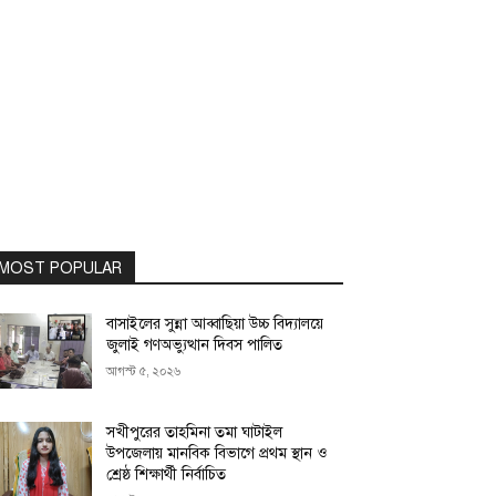
MOST POPULAR
বাসাইলের সুন্না আব্বাছিয়া উচ্চ বিদ্যালয়ে
জুলাই গণঅভ্যুত্থান দিবস পালিত
আগস্ট ৫, ২০২৬
সখীপুরের তাহমিনা তমা ঘাটাইল
উপজেলায় মানবিক বিভাগে প্রথম স্থান ও
শ্রেষ্ঠ শিক্ষার্থী নির্বাচিত