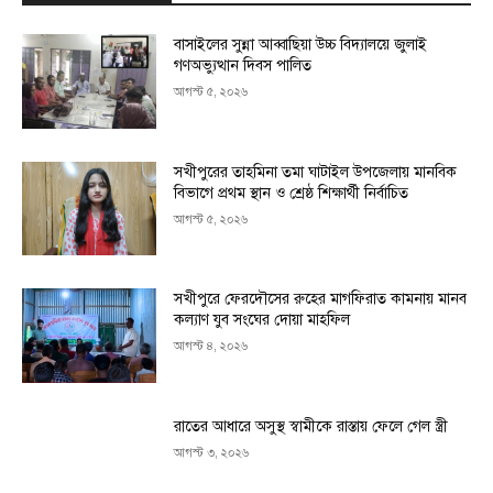
বাসাইলের সুন্না আব্বাছিয়া উচ্চ বিদ্যালয়ে জুলাই
গণঅভ্যুত্থান দিবস পালিত
আগস্ট ৫, ২০২৬
সখীপুরের তাহমিনা তমা ঘাটাইল উপজেলায় মানবিক
বিভাগে প্রথম স্থান ও শ্রেষ্ঠ শিক্ষার্থী নির্বাচিত
আগস্ট ৫, ২০২৬
সখীপুরে ফেরদৌসের রুহের মাগফিরাত কামনায় মানব
কল্যাণ যুব সংঘের দোয়া মাহফিল
আগস্ট ৪, ২০২৬
রাতের আধারে অসুস্থ স্বামীকে রাস্তায় ফেলে গেল স্ত্রী
আগস্ট ৩, ২০২৬