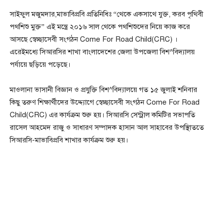
সাইফুল মজুমদার,মাভাবিপ্রবি প্রতিনিধিঃ “থেকে একসাথে যুক্ত, করব পৃথিবী
পথশিশু মুক্ত” এই মন্ত্রে ২০১৬ সাল থেকে পথশিশুদের নিয়ে কাজ করে
আসছে স্বেচ্ছাসেবী সংগঠন Come For Road Child(CRC) ।
এরেইমধ্যে সিআরসির শাখা বাংলাদেশের জেলা উপজেলা বিশ^বিদ্যালয়
পর্যায়ে ছড়িয়ে পড়েছে।
মাওলানা ভাসানী বিজ্ঞান ও প্রযুক্তি বিশ^বিদ্যালয়ে গত ১৫ জুলাই শনিবার
কিছু তরুণ শিক্ষার্থীদের উদ্দ্যোগে স্বেচ্ছাসেবী সংগঠন Come For Road
Child(CRC) এর কার্যক্রম শুরু হয়। সিআরসি সেন্ট্রাল কমিটির সভাপতি
রাসেল আহমেদ রাজু ও সাধারণ সম্পাদক হাসান আল সাহাবের উপস্থিাততে
সিআরসি-মাভাবিপ্রবি শাখার কার্যক্রম শুরু হয়।