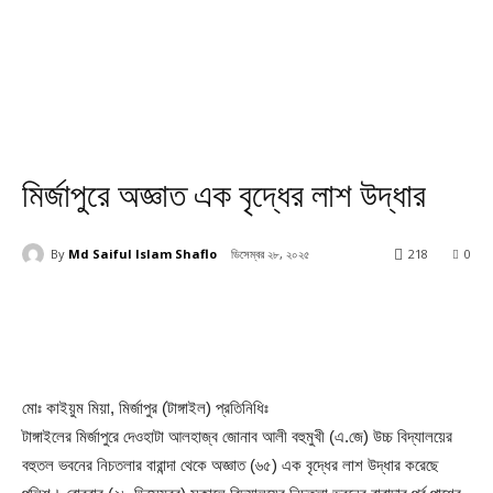
মির্জাপুরে অজ্ঞাত এক বৃদ্ধের লাশ উদ্ধার
By
Md Saiful Islam Shaflo
ডিসেম্বর ২৮, ২০২৫
218
0
মোঃ কাইয়ুম মিয়া, মির্জাপুর (টাঙ্গাইল) প্রতিনিধিঃ
টাঙ্গাইলের মির্জাপুরে দেওহাটা আলহাজ্ব জোনাব আলী বহুমুখী (এ.জে) উচ্চ বিদ্যালয়ের
বহুতল ভবনের নিচতলার বারান্দা থেকে অজ্ঞাত (৬৫) এক বৃদ্ধের লাশ উদ্ধার করেছে