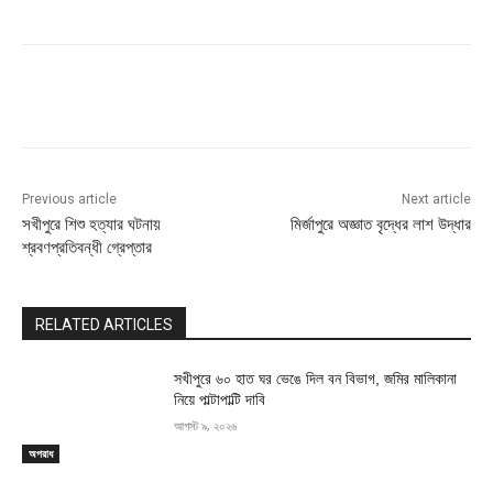
Previous article
Next article
সখীপুরে শিশু হত্যার ঘটনায়
মির্জাপুরে অজ্ঞাত বৃদ্ধের লাশ উদ্ধার
শ্রবণপ্রতিবন্ধী গ্রেপ্তার
RELATED ARTICLES
সখীপুরে ৬০ হাত ঘর ভেঙে দিল বন বিভাগ, জমির মালিকানা
নিয়ে পাল্টাপাল্টি দাবি
আগস্ট ৯, ২০২৬
অপরাধ