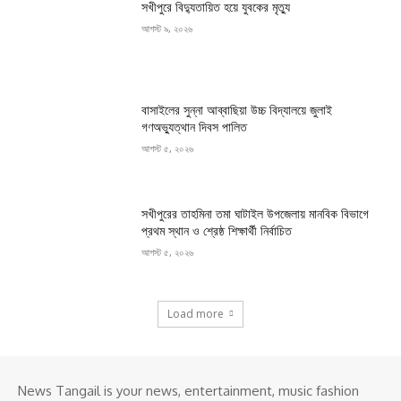
সখীপুরে বিদ্যুতায়িত হয়ে যুবকের মৃত্যু
আগস্ট ৯, ২০২৬
বাসাইলের সুন্না আব্বাছিয়া উচ্চ বিদ্যালয়ে জুলাই
গণঅভ্যুত্থান দিবস পালিত
আগস্ট ৫, ২০২৬
সখীপুরের তাহমিনা তমা ঘাটাইল উপজেলায় মানবিক বিভাগে
প্রথম স্থান ও শ্রেষ্ঠ শিক্ষার্থী নির্বাচিত
আগস্ট ৫, ২০২৬
Load more
News Tangail is your news, entertainment, music fashion