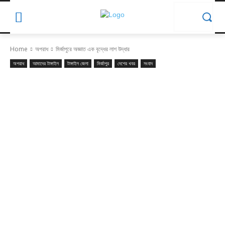
Home
অপরাধ
মির্জাপুরে অজ্ঞাত এক বৃদ্ধের লাশ উদ্ধার
অপরাধ
আমাদের টাঙ্গাইল
টাঙ্গাইল জেলা
মির্জাপুর
দেশের খবর
সংবাদ