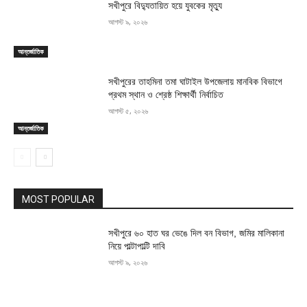
সখীপুরে বিদ্যুতায়িত হয়ে যুবকের মৃত্যু
আগস্ট ৯, ২০২৬
আন্তর্জাতিক
সখীপুরের তাহমিনা তমা ঘাটাইল উপজেলায় মানবিক বিভাগে
প্রথম স্থান ও শ্রেষ্ঠ শিক্ষার্থী নির্বাচিত
আগস্ট ৫, ২০২৬
আন্তর্জাতিক
MOST POPULAR
সখীপুরে ৬০ হাত ঘর ভেঙে দিল বন বিভাগ, জমির মালিকানা
নিয়ে পাল্টাপাল্টি দাবি
আগস্ট ৯, ২০২৬