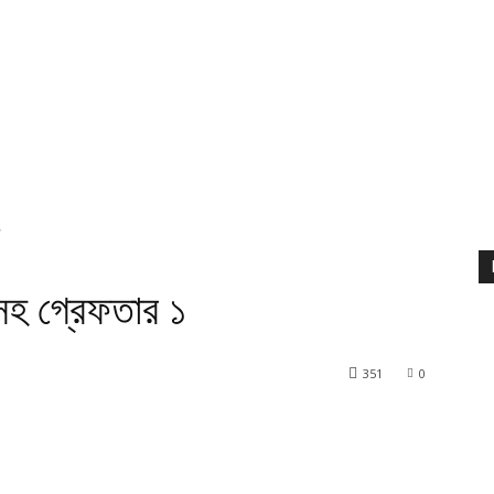
১
াসহ গ্রেফতার ১
351
0