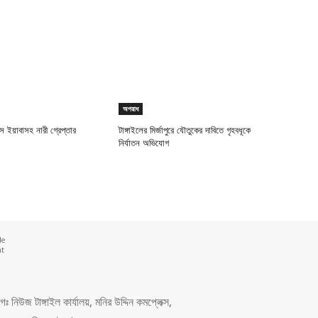
অপরাধ
িস ইয়াবাসহ নারী গ্রেপ্তার
টাঙ্গাইলের মির্জাপুরে যৌতুকের দাবিতে গৃহবধূকে
নির্যাতন অভিযোগ
de
nt
 নিউজ টাঙ্গাইল কার্যালয়, মনির উদ্দিন কমপ্লেক্স,