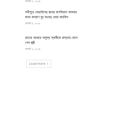
আগস্ট ৫, ২০২৬
সখীপুরে ফেরদৌসের রুহের মাগফিরাত কামনায়
মানব কল্যাণ যুব সংঘের দোয়া মাহফিল
আগস্ট ৪, ২০২৬
রাতের আধারে অসুস্থ স্বামীকে রাস্তায় ফেলে
গেল স্ত্রী
আগস্ট ৩, ২০২৬
Load more