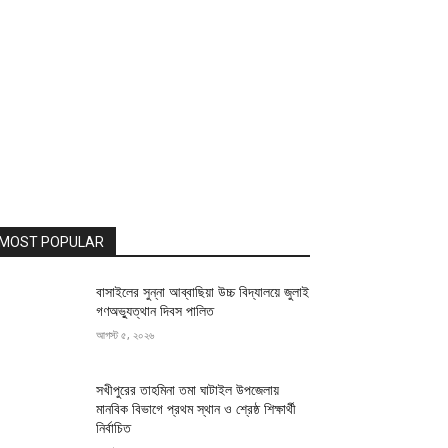
MOST POPULAR
বাসাইলের সুন্না আব্বাছিয়া উচ্চ বিদ্যালয়ে জুলাই
গণঅভ্যুত্থান দিবস পালিত
আগস্ট ৫, ২০২৬
সখীপুরের তাহমিনা তমা ঘাটাইল উপজেলায়
মানবিক বিভাগে প্রথম স্থান ও শ্রেষ্ঠ শিক্ষার্থী
নির্বাচিত