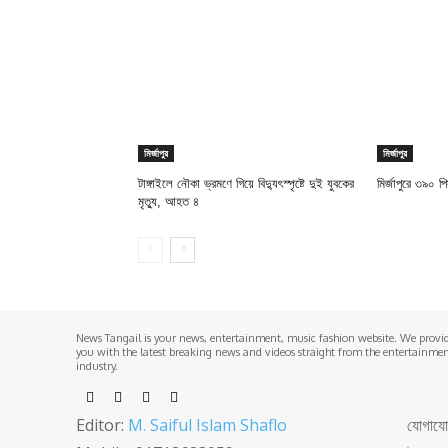
মির্জাপুর
মির্জাপুর
টাঙ্গাইলে নৌকা ভ্রমণে গিয়ে বিদ্যুৎস্পৃষ্টে দুই যুবকের
মির্জাপুরে ৩৯০ প
মৃত্যু, আহত ৪
News Tangail is your news, entertainment, music fashion website. We provi
you with the latest breaking news and videos straight from the entertainme
industry.
Editor:
M. Saiful Islam Shaflo
যোগাযোগঃ