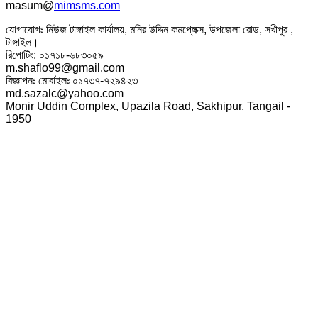
masum@
mimsms.com
যোগাযোগঃ নিউজ টাঙ্গাইল কার্যালয়, মনির উদ্দিন কমপ্লেক্স, উপজেলা রোড, সখীপুর ,
টাঙ্গাইল।
রিপোটিং: ০১৭১৮-৬৮৩০৫৯
m.shaflo99@gmail.com
বিজ্ঞাপনঃ মোবাইলঃ ০১৭৩৭-৭২৯৪২৩
md.sazalc@yahoo.com
Monir Uddin Complex, Upazila Road, Sakhipur, Tangail -
1950
© সর্বস্বত্ব স্বত্বাধিকার সংরক্ষিত