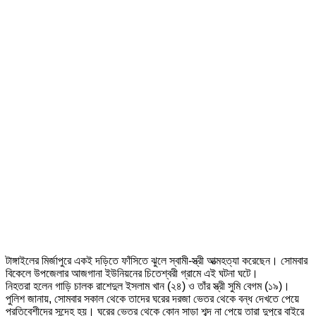
টাঙ্গাইলের মির্জাপুরে একই দড়িতে ফাঁসিতে ঝুলে স্বামী-স্ত্রী আত্মহত্যা করেছেন। সোমবার
বিকেলে উপজেলার আজগানা ইউনিয়নের চিতেশ্বরী গ্রামে এই ঘটনা ঘটে।
নিহতরা হলেন গাড়ি চালক রাশেদুল ইসলাম খান (২৪) ও তাঁর স্ত্রী সুমি বেগম (১৯)।
পুলিশ জানায়, সোমবার সকাল থেকে তাদের ঘরের দরজা ভেতর থেকে বন্ধ দেখতে পেয়ে
প্রতিবেশীদের সন্দেহ হয়। ঘরের ভেতর থেকে কোন সাড়া শব্দ না পেয়ে তারা দুপুরে বাইরে