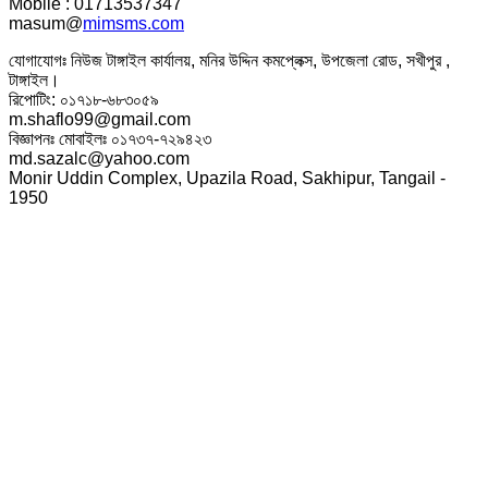
Mobile : 01713537347
masum@
mimsms.com
যোগাযোগঃ নিউজ টাঙ্গাইল কার্যালয়, মনির উদ্দিন কমপ্লেক্স, উপজেলা রোড, সখীপুর ,
টাঙ্গাইল।
রিপোটিং: ০১৭১৮-৬৮৩০৫৯
m.shaflo99@gmail.com
বিজ্ঞাপনঃ মোবাইলঃ ০১৭৩৭-৭২৯৪২৩
md.sazalc@yahoo.com
Monir Uddin Complex, Upazila Road, Sakhipur, Tangail -
1950
© সর্বস্বত্ব স্বত্বাধিকার সংরক্ষিত