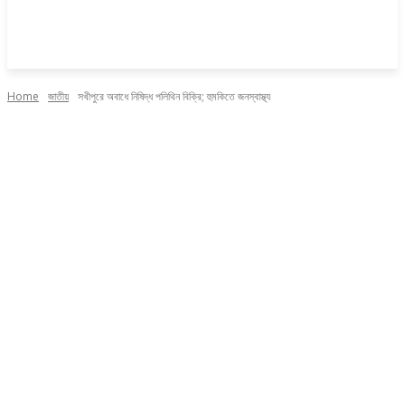
Home
জাতীয়
সখীপুরে অবাধে নিষিদ্ধ পলিথিন বিক্রি; হুমকিতে জনস্বাস্থ্য