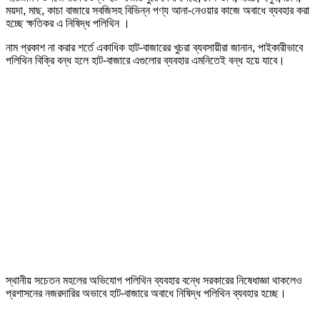
ময়দা, মাছ, কাচা বাজারে সবজিসহ বিভিন্ন পণ্য আনা-নেওয়ার কাজে অবাধে ব্যবহার করা
হচ্ছে ক্ষতিকর এ নিষিদ্ধ পলিথিন ।
নাম প্রকাশ না করার শর্তে একাধিক হাট-বাজারের খুচরা ব্যবসায়ীরা জানান, পাইকারীভাবে
পলিথিন বিক্রি বন্ধ হলে হাট-বাজারে এগুলোর ব্যবহার এমনিতেই বন্ধ হয়ে যাবে।
স্থানীয় সচেতন মহলের অভিযোগ পলিথিন ব্যবহার বন্ধে সরকারের নিষেধাজ্ঞা থাকলেও
প্রশাসনের নজরদারির অভাবে হাট-বাজারে অবাধে নিষিদ্ধ পলিথিন ব্যবহার হচ্ছে।