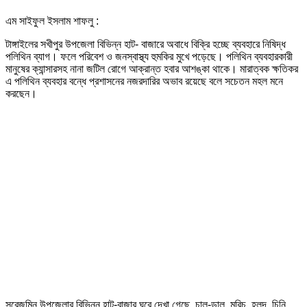
এম সাইফুল ইসলাম শাফলু :
টাঙ্গাইলের সখীপুর উপজেলা বিভিন্ন হাট- বাজারে অবাধে বিক্রি হচ্ছে ব্যবহারে নিষিদ্ধ
পলিথিন ব্যাগ। ফলে পরিবেশ ও জনস্বাস্থ্য হুমকির মুখে পড়েছে। পলিথিন ব্যবহারকারী
মানুষের ক্যান্সারসহ নানা জটিল রোগে আক্রান্ত হবার আশঙ্কা থাকে। মারাত্বক ক্ষতিকর
এ পলিথিন ব্যবহার বন্ধে প্রশাসনের নজরদারির অভাব রয়েছে বলে সচেতন মহল মনে
করছেন।
সরেজমিন উপজেলার বিভিন্ন হাট-বাজার ঘুরে দেখা গেছে, চাল-ডাল, মরিচ, হলুদ, চিনি,