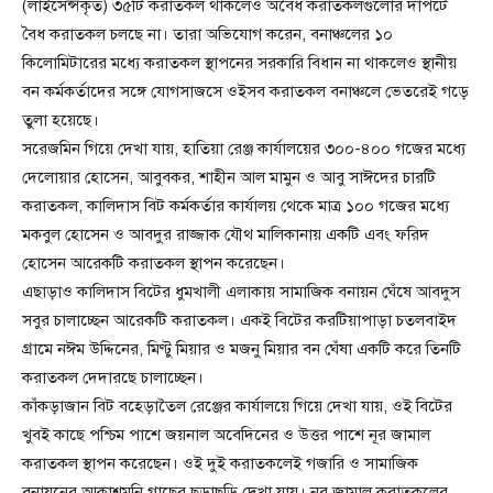
(লাইসেন্সকৃত) ৩৫টি করাতকল থাকলেও অবৈধ করাতকলগুলোর দাপটে
বৈধ করাতকল চলছে না। তারা অভিযোগ করেন, বনাঞ্চলের ১০
কিলোমিটারের মধ্যে করাতকল স্থাপনের সরকারি বিধান না থাকলেও স্থানীয়
বন কর্মকর্তাদের সঙ্গে যোগসাজসে ওইসব করাতকল বনাঞ্চলে ভেতরেই গড়ে
তুলা হয়েছে।
সরেজমিন গিয়ে দেখা যায়, হাতিয়া রেঞ্জ কার্যালয়ের ৩০০-৪০০ গজের মধ্যে
দেলোয়ার হোসেন, আবুবকর, শাহীন আল মামুন ও আবু সাঈদের চারটি
করাতকল, কালিদাস বিট কর্মকর্তার কার্যালয় থেকে মাত্র ১০০ গজের মধ্যে
মকবুল হোসেন ও আবদুর রাজ্জাক যৌথ মালিকানায় একটি এবং ফরিদ
হোসেন আরেকটি করাতকল স্থাপন করেছেন।
এছাড়াও কালিদাস বিটের ধুমখালী এলাকায় সামাজিক বনায়ন ঘেঁষে আবদুস
সবুর চালাচ্ছেন আরেকটি করাতকল। একই বিটের করটিয়াপাড়া চতলবাইদ
গ্রামে নঈম উদ্দিনের, মিণ্টু মিয়ার ও মজনু মিয়ার বন ঘেঁষা একটি করে তিনটি
করাতকল দেদারছে চালাচ্ছেন।
কাঁকড়াজান বিট বহেড়াতৈল রেঞ্জের কার্যালয়ে গিয়ে দেখা যায়, ওই বিটের
খুবই কাছে পশ্চিম পাশে জয়নাল অবেদিনের ও উত্তর পাশে নূর জামাল
করাতকল স্থাপন করেছেন। ওই দুই করাতকলেই গজারি ও সামাজিক
বনায়নের আকাশমনি গাছের ছড়াছড়ি দেখা যায়। নূর জামাল করাতকলের