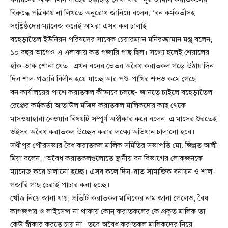
বিরুদ্ধে পত্রিকায় না লিখতে অনুরোধ জানিয়ে বলেন, ‘বন কর্মকর্তাসহ
সংশ্লিষ্ঠদের ম্যানেজ করেই আমরা এসব কল চালাই।
বহেড়াতৈল ইউনিয়ন পরিষদের সাবেক চেয়ারম্যান মনিরজ্জামান মঞ্জু বলেন,
১০ বছর আগেও এ এলাকায় কত গজারি গাছ ছিল। সন্ধ্যে হলেই শেয়ালের
হাঁক-ডাক শোনা যেত। এখন বনের ভেতর অবৈধ করাতকল গড়ে উঠায় দিন
দিন শাল-গজারি বিলীন হয়ে যাচ্ছে আর পশু-পাখির শব্দও কমে গেছে।
বন কার্যালয়ের পাশে করাতকল কীভাবে চলছে- জানতে চাইলে বহেড়াতৈল
রেঞ্জের কর্মকর্তা আতাউল মজিদ করাতকল মালিকদের কাছ থেকে
মাসওয়াহারা নেওয়ার বিষয়টি সম্পূর্ণ অস্বীকার করে বলেন, এ মাসের শুরতেই
ওইসব অবৈধ করাতকল উচ্ছেদ করার লক্ষ্যে অভিযান চালানো হবে।
সখীপুর পৌরসভার বৈধ করাতকল মালিক সমিতির সভাপতি মো. জিন্নত আলী
মিয়া বলেন, ‘অবৈধ করাতকলগুলোতে স্থানীয় বন বিভাগের লোকজনকে
ম্যানেজ করে চালানো হচ্ছে। এসব কলে দিন-রাত সামাজিক বনায়ন ও শাল-
গজারি গাছ চেরাই পাচার করা হচ্ছে।
খোঁজ নিয়ে জানা যায়, প্রতিটি করাতকল মালিকের নাম জানা গেলেও, বৈধ
কাগজপত্র ও লাইসেন্স না থাকায় কোন্ করাতকলের কে প্রকৃত মালিক তা
কেউ স্বীকার করতে চায় না। তবে অবৈধ করাতকল মালিকদের নিয়ে