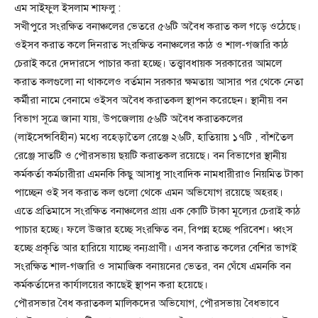
এম সাইফুল ইসলাম শাফলু :
সখীপুরে সংরক্ষিত বনাঞ্চলের ভেতরে ৫৬টি অবৈধ করাত কল গড়ে ওঠেছে।
ওইসব করাত কলে দিনরাত সংরক্ষিত বনাঞ্চলের কাঠ ও শাল-গজারি কাঠ
চেরাই করে দেদারসে পাচার করা হচ্ছে। তত্ত্বাবধায়ক সরকারের আমলে
করাত কলগুলো না থাকলেও বর্তমান সরকার ক্ষমতায় আসার পর থেকে নেতা
কর্মীরা নামে বেনামে ওইসব অবৈধ করাতকল স্থাপন করেছেন। স্থানীয় বন
বিভাগ সূত্রে জানা যায়, উপজেলায় ৫৬টি অবৈধ করাতকলের
(লাইসেন্সবিহীন) মধ্যে বহেড়াতৈল রেঞ্জে ২৬টি, হাতিয়ায় ১৭টি , বাঁশতৈল
রেঞ্জে সাতটি ও পৌরসভায় ছয়টি করাতকল রয়েছে। বন বিভাগের স্থানীয়
কর্মকর্তা কর্মচারীরা এমনকি কিছু আসাধু সাংবাদিক নামধারীরাও নিয়মিত টাকা
পাচ্ছেন ওই সব করাত কল গুলো থেকে এমন অভিযোগ রয়েছে অহরহ।
এতে প্রতিমাসে সংরক্ষিত বনাঞ্চলের প্রায় এক কোটি টাকা মূল্যের চেরাই কাঠ
পাচার হচ্ছে। ফলে উজার হচ্ছে সংরক্ষিত বন, বিপন্ন হচ্ছে পরিবেশ। ধ্বংস
হচ্ছে প্রকৃতি আর হারিয়ে যাচ্ছে বন্যপ্রাণী। এসব করাত কলের বেশির ভাগই
সংরক্ষিত শাল-গজারি ও সামাজিক বনায়নের ভেতর, বন ঘেঁষে এমনকি বন
কর্মকর্তাদের কার্যালয়ের কাছেই স্থাপন করা হয়েছে।
পৌরসভার বৈধ করাতকল মালিকদের অভিযোগ, পৌরসভায় বৈধভাবে