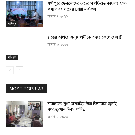
সখীপুরে ফেরদৌসের রুহের মাগফিরাত কামনায় মানব
কল্যাণ যুব সংঘের দোয়া মাহফিল
আগস্ট ৪, ২০২৬
সখিপুর
রাতের আধারে অসুস্থ স্বামীকে রাস্তায় ফেলে গেল স্ত্রী
আগস্ট ৩, ২০২৬
সখিপুর
MOST POPULAR
বাসাইলের সুন্না আব্বাছিয়া উচ্চ বিদ্যালয়ে জুলাই
গণঅভ্যুত্থান দিবস পালিত
আগস্ট ৫, ২০২৬