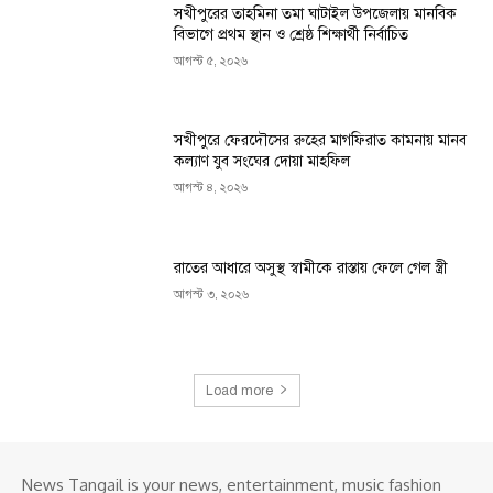
সখীপুরের তাহমিনা তমা ঘাটাইল উপজেলায় মানবিক
বিভাগে প্রথম স্থান ও শ্রেষ্ঠ শিক্ষার্থী নির্বাচিত
আগস্ট ৫, ২০২৬
সখীপুরে ফেরদৌসের রুহের মাগফিরাত কামনায় মানব
কল্যাণ যুব সংঘের দোয়া মাহফিল
আগস্ট ৪, ২০২৬
রাতের আধারে অসুস্থ স্বামীকে রাস্তায় ফেলে গেল স্ত্রী
আগস্ট ৩, ২০২৬
Load more
News Tangail is your news, entertainment, music fashion