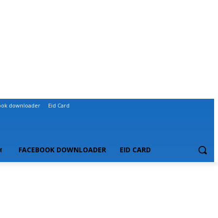
ook downloader
Eid Card
ধ
FACEBOOK DOWNLOADER
EID CARD