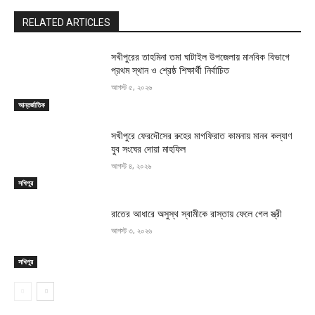
RELATED ARTICLES
সখীপুরের তাহমিনা তমা ঘাটাইল উপজেলায় মানবিক বিভাগে
প্রথম স্থান ও শ্রেষ্ঠ শিক্ষার্থী নির্বাচিত
আগস্ট ৫, ২০২৬
আন্তর্জাতিক
সখীপুরে ফেরদৌসের রুহের মাগফিরাত কামনায় মানব কল্যাণ
যুব সংঘের দোয়া মাহফিল
আগস্ট ৪, ২০২৬
সখিপুর
রাতের আধারে অসুস্থ স্বামীকে রাস্তায় ফেলে গেল স্ত্রী
আগস্ট ৩, ২০২৬
সখিপুর