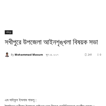
সখিপুর
সখীপুরে উপজেলা আইনশৃঙ্খলা বিষয়ক সভা
By
Mohammad Masum
জুন ১৪, ২০১৭
241
0
এম সাইফুল ইসলাম শাফলু :