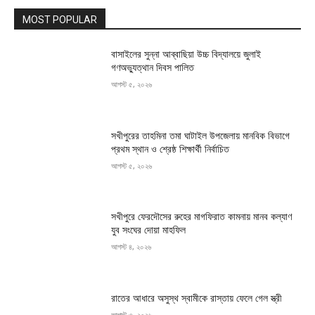
MOST POPULAR
বাসাইলের সুন্না আব্বাছিয়া উচ্চ বিদ্যালয়ে জুলাই
গণঅভ্যুত্থান দিবস পালিত
আগস্ট ৫, ২০২৬
সখীপুরের তাহমিনা তমা ঘাটাইল উপজেলায় মানবিক বিভাগে
প্রথম স্থান ও শ্রেষ্ঠ শিক্ষার্থী নির্বাচিত
আগস্ট ৫, ২০২৬
সখীপুরে ফেরদৌসের রুহের মাগফিরাত কামনায় মানব কল্যাণ
যুব সংঘের দোয়া মাহফিল
আগস্ট ৪, ২০২৬
রাতের আধারে অসুস্থ স্বামীকে রাস্তায় ফেলে গেল স্ত্রী
আগস্ট ৩, ২০২৬