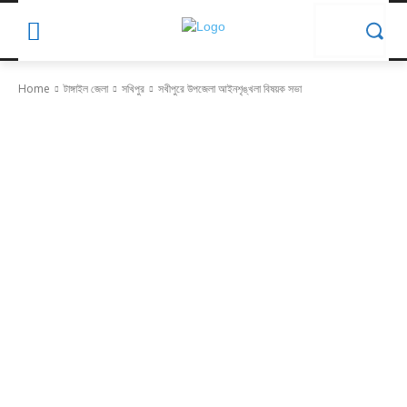
Home
টাঙ্গাইল জেলা
সখিপুর
সখীপুরে উপজেলা আইনশৃঙ্খলা বিষয়ক সভা