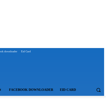
ook downloader
Eid Card
ধ
FACEBOOK DOWNLOADER
EID CARD