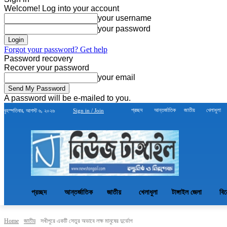
Welcome! Log into your account
your username
your password
Forgot your password? Get help
Password recovery
Recover your password
your email
A password will be e-mailed to you.
বৃহস্পতিবার, আগস্ট ৬, ২০২৬
প্রচ্ছদ
আন্তর্জাতিক
জাতীয়
খেলাধুলা
Sign in / Join
প্রচ্ছদ
আন্তর্জাতিক
জাতীয়
খেলাধুলা
টাঙ্গাইল জেলা
বি
Home
জাতীয়
সখীপুরে একটি সেতুর অভাবে লক্ষ মানুষের দুর্ভোগ