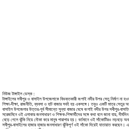
নিউজ টাঙ্গাইল ডেস্ক :
টাঙ্গাইলের সখীপুর ও বাসাইল উপজেলাকে বিভক্তকারী বংশাই নদীর উপর সেতু নির্মাণ না হও
শিক্ষা-দীক্ষা, রাজনীতি, ব্যবসা ও হাট বাজার সবই হয় একসঙ্গে। তবুও একটি মাত্র সেতুর অভ
বাসাইল উপজেলার উত্তর-পূর্ব সীমান্তে সুন্যা বাজার ঘেষে বংশাই নদীর উপর সখীপুর-বাস
সরেজমিনে ওই এলাকার জনসাধারণ ও শিক্ষক-শিক্ষার্থীদের সঙ্গে কথা বলে জানা যায়, দীর্ঘদিন
বেড়ে গেলে ঝুঁকি নিয়ে নৌকা করে মানুষ পারাপার হয়। বর্তমানে ওই সাঁকোটিরও নড়বড়ে অবস্থা
সখীপুর-বাসাইলের হাজার হাজার জনসাধারণ ঝুঁকিপূর্ণ ওই সাঁকো দিয়েই যাতায়াত করছেন। এ