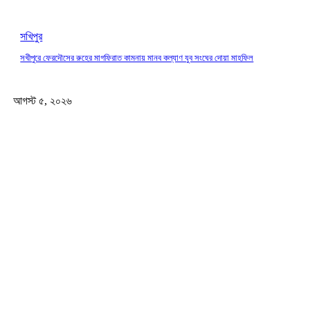
সখিপুর
সখীপুরে ফেরদৌসের রুহের মাগফিরাত কামনায় মানব কল্যাণ যুব সংঘের দোয়া মাহফিল
আগস্ট ৫, ২০২৬