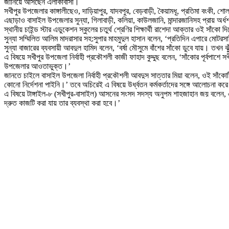
জানিয়ে আসছেন এলাকাবাসী।
সখীপুর উপজেলার কাঙ্গালীছেও, দাড়িয়াপুর, যাদবপুর, বেড়বাড়ী, কৈয়ামধূ, প্রতিমা বংকী, শো
এছাড়াও বাসাইল উপজেলার সুন্যা, গিলাবাড়ী, কলিয়া, কাউলজানি, মান্দারজানিসহ প্রায় অর্
স্থানীয় চাইন্ড স্টার এডুকেশন স্কুলের চতুর্থ শ্রেণির শিক্ষার্থী রাশেদা আক্তার ওই সা
সুন্যা সম্মিলিত আলিম মাদরাসার সহ:সুপার মাহমুদুল হাসান বলেন, ‘প্রতিদিন এপারে মোট
সুন্যা বাজারের ব্যবসায়ী আবদুল হামিদ বলেন, ‘বর্ষা মৌসুমে বাঁশের সাঁকো ডুবে যায়। তখন ঝ
এ বিষয়ে সখীপুর উপজেলা নির্বাহী প্রকৌশলী কাজী ফাহাদ কুদ্দুছ বলেন, ‘সাঁকোর পূর্বপ
উপজেলার আওতাভুক্ত।’
জানতে চাইলে বাসাইল উপজেলা নির্বাহী প্রকৌশলী আবদুস সাত্তার মিয়া বলেন, ওই সাঁকোটি
কোনো নির্দেশনা পাইনি।’ তবে অচিরেই এ বিষয়ে উর্ধ্বতন কর্মকর্তাদের সঙ্গে আলোচনা কর
এ বিষয়ে টাঙ্গাইল-৮ (সখীপুর-বাসাইল) আসনের সংসদ সদস্য অনুপম শাহজাহান জয় বলেন, এল
দ্রুত কাজটি করা যায় তার ব্যবস্থা করা হবে।’