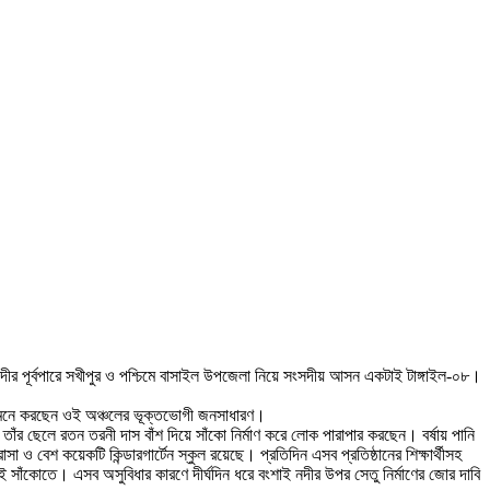
 নদীর পূর্বপারে সখীপুর ও পশ্চিমে বাসাইল উপজেলা নিয়ে সংসদীয় আসন একটাই টাঙ্গাইল-০৮।
বলে মনে করছেন ওই অঞ্চলের ভূক্তভোগী জনসাধারণ।
ও তাঁর ছেলে রতন তরনী দাস বাঁশ দিয়ে সাঁকো নির্মাণ করে লোক পারাপার করছেন। বর্ষায় পানি
 ও বেশ কয়েকটি কিন্ডারগার্টেন স্কুল রয়েছে। প্রতিদিন এসব প্রতিষ্ঠানের শিক্ষার্থীসহ
 সাঁকোতে। এসব অসুবিধার কারণে দীর্ঘদিন ধরে বংশাই নদীর উপর সেতু নির্মাণের জোর দাবি