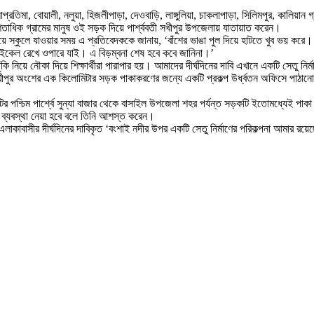
লাপ্রতিমা, বোয়ালী, নলুয়া, হিজলীপাড়া, দেওবাড়ি, লাঙ্গুলিয়া, চাকলাপাড়া, সিলিমপুর, কালিয়া
ধশতাধিক গ্রামের মানুষ ওই সড়ক দিয়ে পার্শ্ববতী সখীপুর উপজেলায় যাতায়াত করেন।
ঁকো দিয়ে স্কুলে যাওয়ার সময় এ প্রতিবেদককে জানায়, ‘বাঁশের ভাঙা পুল দিয়ে হাটতে খুব ভয় 
রসাইকেল রেখে ওপারে যাই। এ বিড়ম্বনা শেষ হবে কবে জানিনা।’
ুঁকি নিয়ে নৌকা দিয়ে শিক্ষার্থীরা পারাপার হয়। আমাদের দীর্ঘদিনের দাবি এখানে একটি সেতু নি
াশে সখীপুর অংশের এক কিলোমিটার সড়ক পাকাকরণের জন্যে একটি প্রকল্প উর্ধ্বতন অফিসে পাঠ
র পশ্চিম পার্শ্বে সুন্যা বাজার থেকে বাসাইল উপজেলা শহর পর্যন্ত সড়কটি ইতোমধ্যেই পাকা
ে ব্যবস্থা নেয়া হবে বলে তিনি আশস্ত করেন।
াকাবাসীর দীর্ঘদিনের দাবিকৃত ‘বংশাই নদীর উপর একটি সেতু নির্মাণের পরিকল্পনা আমার র