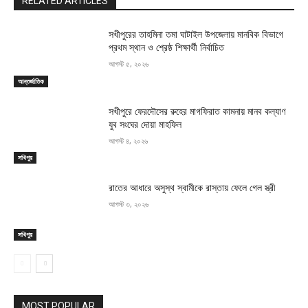
RELATED ARTICLES
সখীপুরের তাহমিনা তমা ঘাটাইল উপজেলায় মানবিক বিভাগে
প্রথম স্থান ও শ্রেষ্ঠ শিক্ষার্থী নির্বাচিত
আগস্ট ৫, ২০২৬
আন্তর্জাতিক
সখীপুরে ফেরদৌসের রুহের মাগফিরাত কামনায় মানব কল্যাণ
যুব সংঘের দোয়া মাহফিল
আগস্ট ৪, ২০২৬
সখিপুর
রাতের আধারে অসুস্থ স্বামীকে রাস্তায় ফেলে গেল স্ত্রী
আগস্ট ৩, ২০২৬
সখিপুর
MOST POPULAR