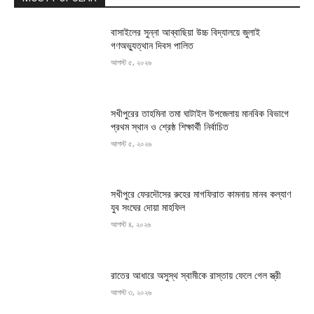
বাসাইলের সুন্না আব্বাছিয়া উচ্চ বিদ্যালয়ে জুলাই
গণঅভ্যুত্থান দিবস পালিত
আগস্ট ৫, ২০২৬
সখীপুরের তাহমিনা তমা ঘাটাইল উপজেলায় মানবিক বিভাগে
প্রথম স্থান ও শ্রেষ্ঠ শিক্ষার্থী নির্বাচিত
আগস্ট ৫, ২০২৬
সখীপুরে ফেরদৌসের রুহের মাগফিরাত কামনায় মানব কল্যাণ
যুব সংঘের দোয়া মাহফিল
আগস্ট ৪, ২০২৬
রাতের আধারে অসুস্থ স্বামীকে রাস্তায় ফেলে গেল স্ত্রী
আগস্ট ৩, ২০২৬