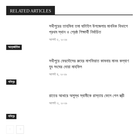
RELATED ARTICLES
সখীপুরের তাহমিনা তমা ঘাটাইল উপজেলায় মানবিক বিভাগে
প্রথম স্থান ও শ্রেষ্ঠ শিক্ষার্থী নির্বাচিত
আগস্ট ৫, ২০২৬
আন্তর্জাতিক
সখীপুরে ফেরদৌসের রুহের মাগফিরাত কামনায় মানব কল্যাণ
যুব সংঘের দোয়া মাহফিল
আগস্ট ৪, ২০২৬
সখিপুর
রাতের আধারে অসুস্থ স্বামীকে রাস্তায় ফেলে গেল স্ত্রী
আগস্ট ৩, ২০২৬
সখিপুর