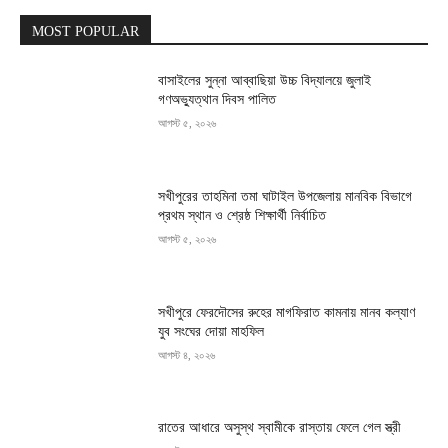
MOST POPULAR
বাসাইলের সুন্না আব্বাছিয়া উচ্চ বিদ্যালয়ে জুলাই
গণঅভ্যুত্থান দিবস পালিত
আগস্ট ৫, ২০২৬
সখীপুরের তাহমিনা তমা ঘাটাইল উপজেলায় মানবিক বিভাগে
প্রথম স্থান ও শ্রেষ্ঠ শিক্ষার্থী নির্বাচিত
আগস্ট ৫, ২০২৬
সখীপুরে ফেরদৌসের রুহের মাগফিরাত কামনায় মানব কল্যাণ
যুব সংঘের দোয়া মাহফিল
আগস্ট ৪, ২০২৬
রাতের আধারে অসুস্থ স্বামীকে রাস্তায় ফেলে গেল স্ত্রী