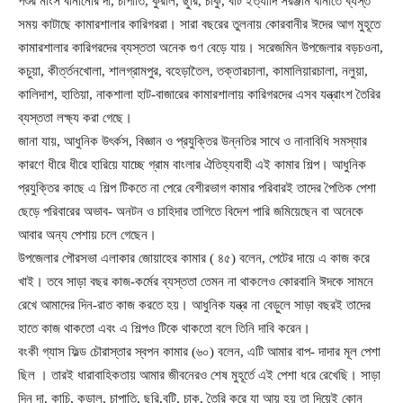
পশুর মাংস বানানোর দা, চাপাতি, কুরাল, ছুরি, চাকু, বটি ইত্যাদি সরঞ্জাম বানাতে ব্যস্ত
সময় কাটাছে কামারশালার কারিগররা। সারা বছরের তুলনায় কোরবানীর ঈদের আগ মুহূতে
কামারশালার কারিগরদের ব্যস্ততা অনেক গুণ বেড়ে যায়। সরেজমিন উপজেলার বড়চওনা,
কচুয়া, কীর্ত্তনখোলা, শালগ্রামপুর, বহেড়াতৈল, তক্তারচালা, কামালিয়ারচালা, নলুয়া,
কালিদাশ, হাতিয়া, নাকশালা হাট-বাজারের কামারশালায় কারিগরদের এসব যন্ত্রাংশ তৈরির
ব্যস্ততা লক্ষ্য করা গেছে।
জানা যায়, আধুনিক উৎর্কস, বিজ্ঞান ও প্রযুক্তির উন্নতির সাথে ও নানাবিধি সমস্যার
কারণে ধীরে ধীরে হারিয়ে যাচ্ছে গ্রাম বাংলার ঐতিহ্যবাহী এই কামার শিল্প। আধুনিক
প্রযুক্তির কাছে এ শিল্প টিকতে না পেরে বেশীরভাগ কামার পরিবারই তাদের পৈতিক পেশা
ছেড়ে পরিবারের অভাব- অনটন ও চাহিদার তাগিতে বিদেশ পারি জমিয়েছেন বা অনেকে
আবার অন্য পেশায় চলে গেছেন।
উপজেলার পৌরসভা এলাকার জোয়াহের কামার ( ৪৫) বলেন, পেটের দায়ে এ কাজ করে
খাই। তবে সাড়া বছর কাজ-কর্মের ব্যস্ততা তেমন না থাকলেও কোরবানি ঈদকে সামনে
রেখে আমাদের দিন-রাত কাজ করতে হয়। আধুনিক যন্ত্র না বেড়ুলে সাড়া বছরই তাদের
হাতে কাজ থাকতো এবং এ শিল্পও টিকে থাকতো বলে তিনি দাবি করেন।
বংকী গ্যাস ফিল্ড চৌরাস্তার স্বপন কামার (৬০) বলেন, এটি আমার বাপ- দাদার মূল পেশা
ছিল । তারই ধারাবাহিকতায় আমার জীবনেরও শেষ মুহূর্তে এই পেশা ধরে রেখেছি। সাড়া
দিন দা. কাচি, কুড়াল, চাপাতি, ছুরি,বটি, চাকু, তৈরি করে যা আয় হয় তা দিয়েই কোন