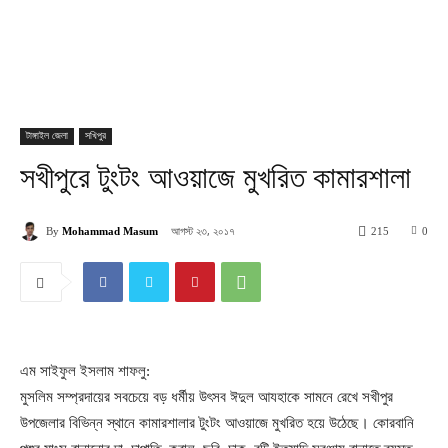
টাঙ্গাইল জেলা
সখিপুর
সখীপুরে টুংটং আওয়াজে মুখরিত কামারশালা
আগস্ট ২৩, ২০১৭
By
Mohammad Masum
215
0
এম সাইফুল ইসলাম শাফলু:
মুসলিম সম্প্রদায়ের সবচেয়ে বড় ধর্মীয় উৎসব ঈদুল আযহাকে সামনে রেখে সখীপুর
উপজেলার বিভিন্ন স্থানে কামারশালার টুংটং আওয়াজে মুখরিত হয়ে উঠেছে। কোরবানি