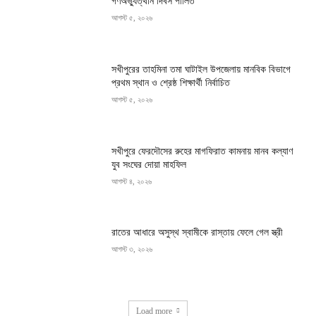
গণঅভ্যুত্থান দিবস পালিত
আগস্ট ৫, ২০২৬
সখীপুরের তাহমিনা তমা ঘাটাইল উপজেলায় মানবিক বিভাগে
প্রথম স্থান ও শ্রেষ্ঠ শিক্ষার্থী নির্বাচিত
আগস্ট ৫, ২০২৬
সখীপুরে ফেরদৌসের রুহের মাগফিরাত কামনায় মানব কল্যাণ
যুব সংঘের দোয়া মাহফিল
আগস্ট ৪, ২০২৬
রাতের আধারে অসুস্থ স্বামীকে রাস্তায় ফেলে গেল স্ত্রী
আগস্ট ৩, ২০২৬
Load more