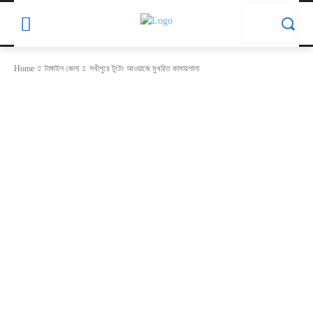
Home
টাঙ্গাইল জেলা
সখীপুরে টুংটং আওয়াজে মুখরিত কামারশালা