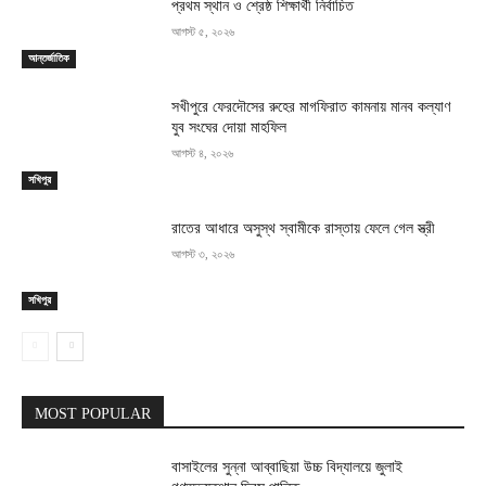
প্রথম স্থান ও শ্রেষ্ঠ শিক্ষার্থী নির্বাচিত
আগস্ট ৫, ২০২৬
আন্তর্জাতিক
সখীপুরে ফেরদৌসের রুহের মাগফিরাত কামনায় মানব কল্যাণ
যুব সংঘের দোয়া মাহফিল
আগস্ট ৪, ২০২৬
সখিপুর
রাতের আধারে অসুস্থ স্বামীকে রাস্তায় ফেলে গেল স্ত্রী
আগস্ট ৩, ২০২৬
সখিপুর
MOST POPULAR
বাসাইলের সুন্না আব্বাছিয়া উচ্চ বিদ্যালয়ে জুলাই