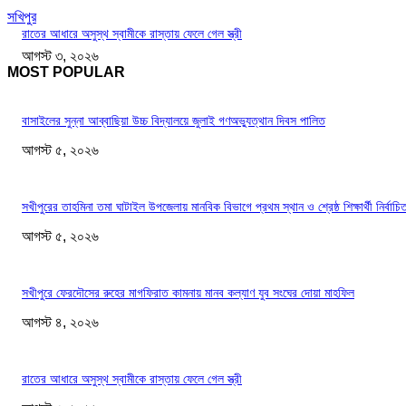
সখিপুর
রাতের আধারে অসুস্থ স্বামীকে রাস্তায় ফেলে গেল স্ত্রী
আগস্ট ৩, ২০২৬
MOST POPULAR
বাসাইলের সুন্না আব্বাছিয়া উচ্চ বিদ্যালয়ে জুলাই গণঅভ্যুত্থান দিবস পালিত
আগস্ট ৫, ২০২৬
সখীপুরের তাহমিনা তমা ঘাটাইল উপজেলায় মানবিক বিভাগে প্রথম স্থান ও শ্রেষ্ঠ শিক্ষার্থী নির্বাচি
আগস্ট ৫, ২০২৬
সখীপুরে ফেরদৌসের রুহের মাগফিরাত কামনায় মানব কল্যাণ যুব সংঘের দোয়া মাহফিল
আগস্ট ৪, ২০২৬
রাতের আধারে অসুস্থ স্বামীকে রাস্তায় ফেলে গেল স্ত্রী