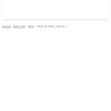
Home
টাঙ্গাইল জেলা
সখিপুর
সখীপুরে দুই নারীসহ গ্রেফতার ৩