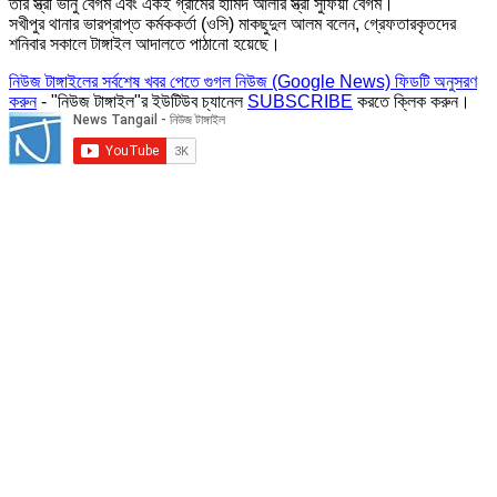
তাঁর স্ত্রী ভানু বেগম এবং একই গ্রামের হামিদ আলীর স্ত্রী সুফিয়া বেগম।
সখীপুর থানার ভারপ্রাপ্ত কর্মককর্তা (ওসি) মাকছুদুল আলম বলেন, গ্রেফতারকৃতদের
শনিবার সকালে টাঙ্গাইল আদালতে পাঠানো হয়েছে।
নিউজ টাঙ্গাইলের সর্বশেষ খবর পেতে গুগল নিউজ (Google News) ফিডটি অনুসরণ
করুন
- "নিউজ টাঙ্গাইল"র ইউটিউব চ্যানেল
SUBSCRIBE
করতে ক্লিক করুন।