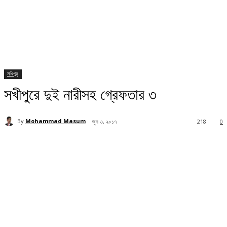
সখিপুর
সখীপুরে দুই নারীসহ গ্রেফতার ৩
By
Mohammad Masum
জুন ৩, ২০১৭
218
0