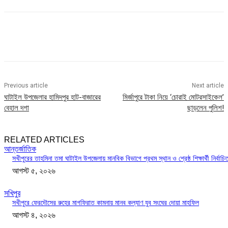
Previous article
Next article
ঘাটাইল উপজেলার হামিদপুর হাট-বাজারের
মির্জাপুরে টাকা নিয়ে ‘চোরাই মোটরসাইকেল’
বেহাল দশা
ছাড়লেন পুলিশ!
RELATED ARTICLES
আন্তর্জাতিক
সখীপুরের তাহমিনা তমা ঘাটাইল উপজেলায় মানবিক বিভাগে প্রথম স্থান ও শ্রেষ্ঠ শিক্ষার্থী নির্বাচি
আগস্ট ৫, ২০২৬
সখিপুর
সখীপুরে ফেরদৌসের রুহের মাগফিরাত কামনায় মানব কল্যাণ যুব সংঘের দোয়া মাহফিল
আগস্ট ৪, ২০২৬