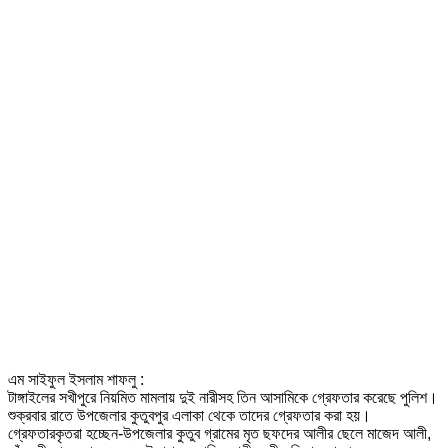
এম সাইফুল ইসলাম শাফলু :
টাঙ্গাইলের সখীপুরে নিয়মিত মামলায় দুই নারীসহ তিন আসামিকে গ্রেফতার করেছে পুলিশ।
শুক্রবার রাতে উপজেলার কুতুবপুর এলাকা থেকে তাদের গ্রেফতার করা হয়।
গ্রেফতারকৃতরা হচ্ছেন-উপজেলার কুতুব গ্রামের মৃত ছফদের আলীর ছেলে মাজেদ আলী,