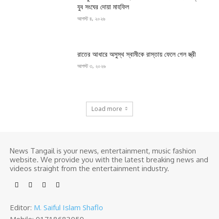
যুব সংঘের দোয়া মাহফিল
আগস্ট ৪, ২০২৬
রাতের আধারে অসুস্থ স্বামীকে রাস্তায় ফেলে গেল স্ত্রী
আগস্ট ৩, ২০২৬
Load more
News Tangail is your news, entertainment, music fashion
website. We provide you with the latest breaking news and
videos straight from the entertainment industry.
Editor:
M. Saiful Islam Shaflo
Mobile: 01718683059