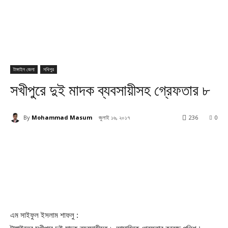
টাঙ্গাইল জেলা
সখিপুর
সখীপুরে দুই মাদক ব্যবসায়ীসহ গ্রেফতার ৮
By
Mohammad Masum
জুলাই ১৬, ২০১৭
236
0
এম সাইফুল ইসলাম শাফলু :