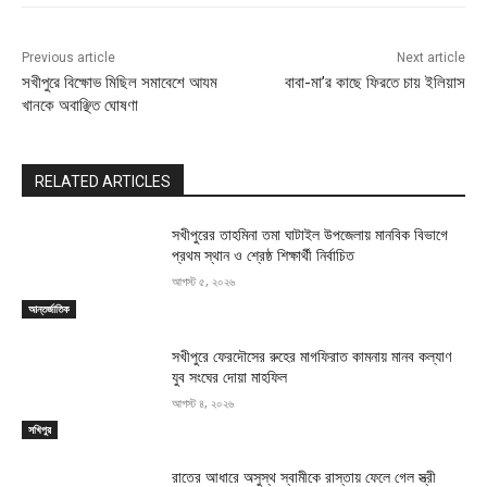
Previous article
Next article
সখীপুরে বিক্ষোভ মিছিল সমাবেশে আযম
বাবা-মা’র কাছে ফিরতে চায় ইলিয়াস
খানকে অবাঞ্ছিত ঘোষণা
RELATED ARTICLES
সখীপুরের তাহমিনা তমা ঘাটাইল উপজেলায় মানবিক বিভাগে
প্রথম স্থান ও শ্রেষ্ঠ শিক্ষার্থী নির্বাচিত
আগস্ট ৫, ২০২৬
আন্তর্জাতিক
সখীপুরে ফেরদৌসের রুহের মাগফিরাত কামনায় মানব কল্যাণ
যুব সংঘের দোয়া মাহফিল
আগস্ট ৪, ২০২৬
সখিপুর
রাতের আধারে অসুস্থ স্বামীকে রাস্তায় ফেলে গেল স্ত্রী