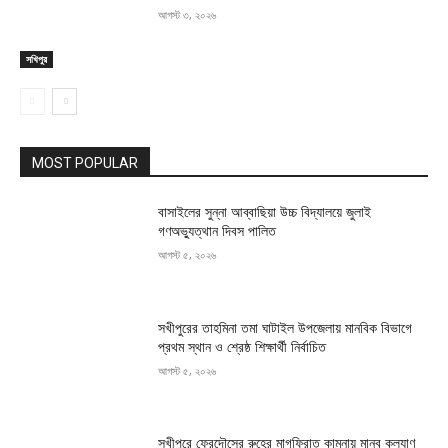
আগস্ট ৩, ২০২৬
সখিপুর
MOST POPULAR
বাসাইলের সুন্না আব্বাছিয়া উচ্চ বিদ্যালয়ে জুলাই
গণঅভ্যুত্থান দিবস পালিত
আগস্ট ৫, ২০২৬
সখীপুরের তাহমিনা তমা ঘাটাইল উপজেলায় মানবিক বিভাগে
প্রথম স্থান ও শ্রেষ্ঠ শিক্ষার্থী নির্বাচিত
আগস্ট ৫, ২০২৬
সখীপুরে ফেরদৌসের রুহের মাগফিরাত কামনায় মানব কল্যাণ