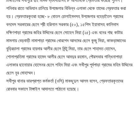
টাঙ্গাইলের সখীপুরে দুই মাদক ব্যবসায়ীসহ ৮ আসামিকে গ্রেফতার করেছে পুলিশ।
শনিবার রাতে অভিযান চালিয়ে উপজেলার বিভিন্ন এলাকা থেকে তাদের গ্রেফতার করা
হয়। গ্রেফতারকৃতরা হচ্ছে- ৮ বোতল চোলাইমদসহ উপজেলার বহেড়াতৈল গ্রামের
বলদেস সরকারের ছেলে শ্রী হরিলাল সরকার (৫০), ১৫পিস ইয়াবাসহ কালিদাস
দক্ষিণপাড়া গ্রামের জহির উদ্দিনের ছেলে সোহেল মিয়া (২৫) এবং বনের গাছ কাটার
মামলায় বেড়বাড়ী নামাপাড়া গ্রামের খোরশেদ আলমের ছেলে কুজু মিয়া, কাকড়াজানের
বুড়িরচালা গ্রামের হায়দার আলীর ছেলে মিন্টু মিয়া, তার ছেলে শাহাদত হোসেন,
শোলাপ্রতিমা গ্রামের হামেদ আলীর ছেলে আবদুর রহমান, পৌরসভার গান্ধিনাপাড়া
এলাকার ছানোয়ার হোসেনর ছেলে শহিদ মিয়া এবং সখীপুর পূর্বপাড়া গ্রামের মহিম উদ্দিনের
ছেলে নূর মোহাম্মদ।
সখীপুর থানার ভারপ্রাপ্ত কর্মকর্তা (ওসি) মাকছুদুল আলম বলেন, গ্রেফতারকৃতদের
রোববার সকালে টাঙ্গাইল আদালতে পাঠানো হয়েছে।