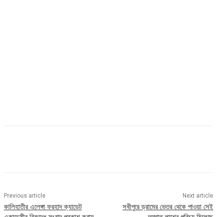
Previous article
Next article
কালিহাতীর এলেঙ্গা ফরহাদ ক্যাডেট
সখীপুরে ড্রামের ভেতর থেকে পাওয়া সেই
একাডেমীর বিরুদ্ধে সংবাদ প্রকাশ করায়
অজ্ঞাত লাশের পরিচয় মিলেছে