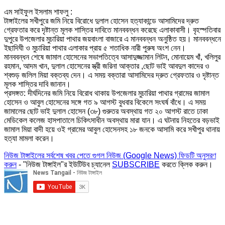
এম সাইফুল ইসলাম শাফলু :
টাঙ্গাইলের সখীপুরে জমি নিয়ে বিরোধে দুলাল হোসেন হত্যাকান্ডে আসামিদের দ্রুত
গ্রেফতার করে দৃষ্টান্ত মূলক শাস্তির দাবিতে মানববন্ধন করেছে এলাকাবাসী। বৃহস্পতিবার
দুপুরে উপজেলার মুচারিয়া পাথার জয়বাংলা বাজারে এ মানববন্ধন অনুষ্ঠিত হয়। মানববন্ধনে
ইছাদিঘী ও মুচারিয়া পাথার এলাকার প্রায় ৫ শতাধিক নারী পুরুষ অংশ নেন।
মানববন্ধন শেষে জামাল হোসেনের সভাপতিত্বে আসাদুজ্জামান লিটন, মোনায়েম খাঁ, খলিলুর
রহমান, আদম খান, দুলাল হোসেনের স্ত্রী জরিনা আক্তার ,ছোট ভাই আবদুল কাদের ও
শ্বশুড় জলিল মিয়া বক্তব্য দেন। এ সময় বক্তারা আসামিদের দ্রুত গ্রেফতার ও দৃষ্টান্ত
মূলক শাস্তির দাবি জানান।
প্রসঙ্গত: দীর্ঘদিনের জমি নিয়ে বিরোধ থাকায় উপজেলার মুচারিয়া পাথার গ্রামের জামাল
হোসেন ও আবুল হোসেনের সঙ্গে গত ৯ আগস্ট বুধবার বিকেলে সংঘর্ষ বাঁধে। এ সময়
জামালের ছোট ভাই দুলাল হোসেন (৩৮) গুরুতর অবস্থায় গত ২০ আগস্ট রাতে ঢাকা
মেডিকেল কলেজ হাসপাতালে চিকিৎসাধীন অবস্থায় মারা যান। এ ঘটনায় নিহতের বড়ভাই
জামাল মিয়া বাদী হয়ে ওই গ্রামের আবুল হোসেনসহ ১৮ জনকে আসামি করে সখীপুর থানায়
হত্যা মামলা করেন।
নিউজ টাঙ্গাইলের সর্বশেষ খবর পেতে গুগল নিউজ (Google News) ফিডটি অনুসরণ
করুন
- "নিউজ টাঙ্গাইল"র ইউটিউব চ্যানেল
SUBSCRIBE
করতে ক্লিক করুন।