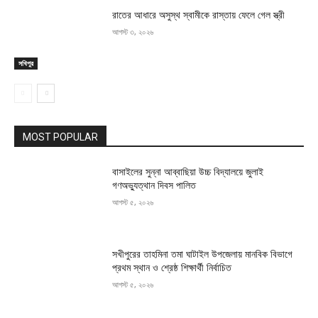
রাতের আধারে অসুস্থ স্বামীকে রাস্তায় ফেলে গেল স্ত্রী
আগস্ট ৩, ২০২৬
সখিপুর
MOST POPULAR
বাসাইলের সুন্না আব্বাছিয়া উচ্চ বিদ্যালয়ে জুলাই
গণঅভ্যুত্থান দিবস পালিত
আগস্ট ৫, ২০২৬
সখীপুরের তাহমিনা তমা ঘাটাইল উপজেলায় মানবিক বিভাগে
প্রথম স্থান ও শ্রেষ্ঠ শিক্ষার্থী নির্বাচিত
আগস্ট ৫, ২০২৬