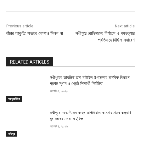
Previous article
Next article
বাঁচার আকুতি: শহরের কোথাও মিলল না
সখীপুরে রোহিঙ্গাদের নির্যাতন ও গণহত্যার
প্রতিবাদে মিছিল সমাবেশ
RELATED ARTICLES
সখীপুরের তাহমিনা তমা ঘাটাইল উপজেলায় মানবিক বিভাগে
প্রথম স্থান ও শ্রেষ্ঠ শিক্ষার্থী নির্বাচিত
আগস্ট ৫, ২০২৬
আন্তর্জাতিক
সখীপুরে ফেরদৌসের রুহের মাগফিরাত কামনায় মানব কল্যাণ
যুব সংঘের দোয়া মাহফিল
আগস্ট ৪, ২০২৬
সখিপুর