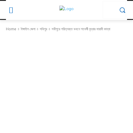
Home
টাঙ্গাইল জেলা
সখিপুর
সখীপুরে পরিত্যক্ত ভবনে শতবর্ষী বৃদ্ধার মায়াবী কান্না