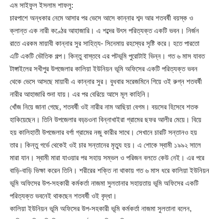
এম সাইফুল ইসলাম শাফলু:
চারপাশে অন্ধকার নেমে আসার পর ভেসে আসে কান্নার শব্দ আর শতবর্ষী বয়স্ক ও
ক্লান্ত এক নারী কণ্ঠের আহাজারি। এ শব্দের উৎস পরিত্যক্ত একটি ভবন। নির্জন
রাতে এরকম মায়াবী কান্নার সুর সাহিত্য- সিনেমায় রহস্যের সৃষ্টি করে। হতে পারতো
এটি একটি ভৌতিক গল্প। কিন্তু বাস্তবে এর পটভূমি পুরোটাই ভিন্ন। গত ৬ মাস যাবত
টাঙ্গাইলের সখীপুর উপজেলার কালিয়া ইউনিয়ন ভূমি অফিসের একটি পরিত্যক্ত ভবন
থেকে ভেসে আসছে মায়াবী এ কান্নার সুর। বুধবার সরেজমিনে গিয়ে ওই রুগ্ন শতবর্ষী
নারীর আহাজারি শুনা যায়। এর পর বেরিয়ে আসে মূল কাহিনি।
খোঁজ নিয়ে জানা গেছে, শতবর্ষী ওই নারীর নাম আছিয়া বেগম। বয়সের হিসেবে শতক
হাকিয়েছেন। তিনি উপজেলার বড়চওনা বিন্নাখাইরা গ্রামের ছফর আলীর মেয়ে। বিয়ে
হয় কালিহাতী উপজেলার বর্গা গ্রামের নজু কারীর সাথে। সেখানে চারটি সন্তানও হয়
তার। কিন্তু গর্ভে থেকেই ওই চার সন্তানের মৃত্যু হয়। এ শোকে স্বামী ১৯৯২ সালে
মারা যান। স্বামী মারা যাওয়ার পর সহায় সম্ভল ও পরিজন বলতে কেউ নেই। এর পরে
বাড়ি-বাড়ি ভিক্ষা করেন তিনি। শরীরের শক্তি না থাকায় গত ৬ মাস ধরে কালিয়া ইউনিয়ন
ভূমি অফিসের উপ-সহকারী কর্মকর্তা নাজমা সুলতানার সহায়তায় ভূমি অফিসের একটি
পরিত্যক্ত ভবনেই থাকছেন শতবর্ষী ওই বৃদ্ধা।
কালিয়া ইউনিয়ন ভূমি অফিসের উপ-সহকারী ভূমি কর্মকর্তা নাজমা সুলতানা বলেন,