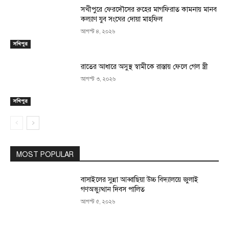
সখীপুরে ফেরদৌসের রুহের মাগফিরাত কামনায় মানব
কল্যাণ যুব সংঘের দোয়া মাহফিল
আগস্ট ৪, ২০২৬
সখিপুর
রাতের আধারে অসুস্থ স্বামীকে রাস্তায় ফেলে গেল স্ত্রী
আগস্ট ৩, ২০২৬
সখিপুর
MOST POPULAR
বাসাইলের সুন্না আব্বাছিয়া উচ্চ বিদ্যালয়ে জুলাই
গণঅভ্যুত্থান দিবস পালিত
আগস্ট ৫, ২০২৬