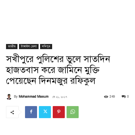
জাতীয়
টাঙ্গাইল জেলা
সখিপুর
সখীপুরে পুলিশের ভুলে সাতদিন
হাজতবাস করে জামিনে মুক্তি
পেয়েছেন দিনমজুর রফিকুল
মে ২১, ২০১৭
By
Mohammad Masum
249
0