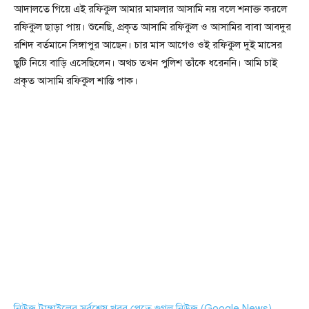
আদালতে গিয়ে এই রফিকুল আমার মামলার আসামি নয় বলে শনাক্ত করলে
রফিকুল ছাড়া পায়। শুনেছি, প্রকৃত আসামি রফিকুল ও আসামির বাবা আবদুর
রশিদ বর্তমানে সিঙ্গাপুর আছেন। চার মাস আগেও ওই রফিকুল দুই মাসের
ছুটি নিয়ে বাড়ি এসেছিলেন। অথচ তখন পুলিশ তাঁকে ধরেননি। আমি চাই
প্রকৃত আসামি রফিকুল শাস্তি পাক।
নিউজ টাঙ্গাইলের সর্বশেষ খবর পেতে গুগল নিউজ (Google News)