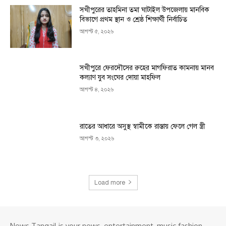
সখীপুরের তাহমিনা তমা ঘাটাইল উপজেলায় মানবিক
বিভাগে প্রথম স্থান ও শ্রেষ্ঠ শিক্ষার্থী নির্বাচিত
আগস্ট ৫, ২০২৬
সখীপুরে ফেরদৌসের রুহের মাগফিরাত কামনায় মানব
কল্যাণ যুব সংঘের দোয়া মাহফিল
আগস্ট ৪, ২০২৬
রাতের আধারে অসুস্থ স্বামীকে রাস্তায় ফেলে গেল স্ত্রী
আগস্ট ৩, ২০২৬
Load more
News Tangail is your news, entertainment, music fashion