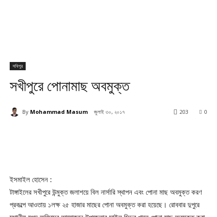
সখিপুর
সখীপুরে পোনামাছ অবমুক্ত
By
Mohammad Masum
জুলাই ৩০, ২০১৭
203
0
ইসমাইল হোসেন :
টাঙ্গাইলের সখীপুরে উন্মুক্ত জলাশয়ে বিল নার্সারি স্থাপন এবং পোনা মাছ অবমুক্ত করণ
প্রকল্পে আওতায় ১লক্ষ ২৫ হাজার মাছের পোনা অবমুক্ত করা হয়েছে। রোববার দুপুরে