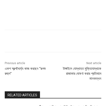
Previous article
Next article
একশ স্বল্পদৈর্ঘ্যে কাজ করছেন “রূপম
টাঙ্গাইলে যোদ্ধাহত মুক্তিযোদ্ধাকে
রুহুল”
রাজাকার ঘোষণা করার প্রতিবাদে
মানববন্ধন
RELATED ARTICLES