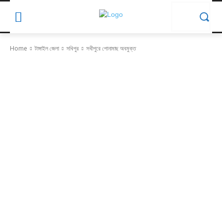
Home
টাঙ্গাইল জেলা
সখিপুর
সখীপুরে পোনামাছ অবমুক্ত