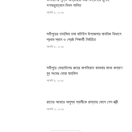
গণঅভ্যুত্থান দিবস পালিত
আগস্ট ৫, ২০২৬
সখীপুরের তাহমিনা তমা ঘাটাইল উপজেলায় মানবিক বিভাগে
প্রথম স্থান ও শ্রেষ্ঠ শিক্ষার্থী নির্বাচিত
আগস্ট ৫, ২০২৬
সখীপুরে ফেরদৌসের রুহের মাগফিরাত কামনায় মানব কল্যাণ
যুব সংঘের দোয়া মাহফিল
আগস্ট ৪, ২০২৬
রাতের আধারে অসুস্থ স্বামীকে রাস্তায় ফেলে গেল স্ত্রী
আগস্ট ৩, ২০২৬