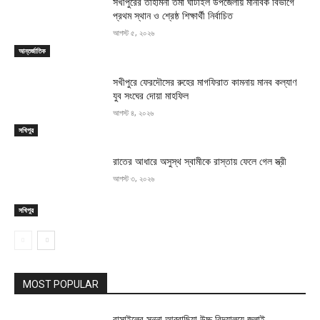
সখীপুরের তাহমিনা তমা ঘাটাইল উপজেলায় মানবিক বিভাগে
প্রথম স্থান ও শ্রেষ্ঠ শিক্ষার্থী নির্বাচিত
আগস্ট ৫, ২০২৬
আন্তর্জাতিক
সখীপুরে ফেরদৌসের রুহের মাগফিরাত কামনায় মানব কল্যাণ
যুব সংঘের দোয়া মাহফিল
আগস্ট ৪, ২০২৬
সখিপুর
রাতের আধারে অসুস্থ স্বামীকে রাস্তায় ফেলে গেল স্ত্রী
আগস্ট ৩, ২০২৬
সখিপুর
MOST POPULAR
বাসাইলের সুন্না আব্বাছিয়া উচ্চ বিদ্যালয়ে জুলাই