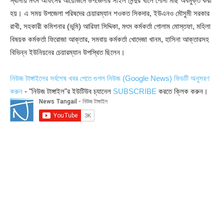
স্থানীয় মৎস অফিসের আয়োজনে উপজেলার সাইল সিন্দুর খালে পোনা মাছ অবমুক্ত করা
হয়। এ সময় উপজেলা পরিষদের চেয়ারম্যান শওকত সিকদার, ইউএনও মৌসুমী সরকার
রাখী, সহকারী কমিশনার (ভূমি) আরিফা সিদ্দিকা, মৎস কর্মকর্তা গোলাম মোস্তফা, মহিলা
বিষয়ক কর্মকর্তা ফিরোজা আক্তার, সমবায় কর্মকর্তা খোদেজা খানম, হাসিনা আক্তারসহ
বিভিন্ন ইউনিয়নের চেয়ারম্যান উপস্থিত ছিলেন।
নিউজ টাঙ্গাইলের সর্বশেষ খবর পেতে গুগল নিউজ (Google News) ফিডটি অনুসরণ
করুন
- "নিউজ টাঙ্গাইল"র ইউটিউব চ্যানেল
SUBSCRIBE
করতে ক্লিক করুন।