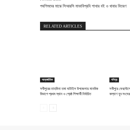
পথশিশুদের মাঝে সিআরসি মাভাবিপ্রবি শাখার বই ও খাবার বিতরণ
RELATED ARTICLES
আন্তর্জাতিক
সখিপুর
সখীপুরের তাহমিনা তমা ঘাটাইল উপজেলায় মানবিক
সখীপুরে ফেরদৌসে
বিভাগে প্রথম স্থান ও শ্রেষ্ঠ শিক্ষার্থী নির্বাচিত
কল্যাণ যুব সংঘে