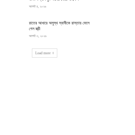
আগস্ট ৪, ২০২৬
রাতের আধারে অসুস্থ স্বামীকে রাস্তায় ফেলে
গেল স্ত্রী
আগস্ট ৩, ২০২৬
Load more