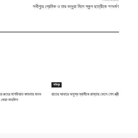
সখীপুরে প্রেমিক ও তার বন্ধুরা মিলে স্কুল ছাত্রীকে গণধর্ষণ
সখিপুর
র রুহের মাগফিরাত কামনায় মানব
রাতের আধারে অসুস্থ স্বামীকে রাস্তায় ফেলে গেল স্ত্রী
র দোয়া মাহফিল