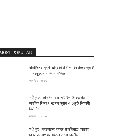
MOST POPULAR
বাসাইলের সুন্না আব্বাছিয়া উচ্চ বিদ্যালয়ে জুলাই
গণঅভ্যুত্থান দিবস পালিত
আগস্ট ৫, ২০২৬
সখীপুরের তাহমিনা তমা ঘাটাইল উপজেলায়
মানবিক বিভাগে প্রথম স্থান ও শ্রেষ্ঠ শিক্ষার্থী
নির্বাচিত
আগস্ট ৫, ২০২৬
সখীপুরে ফেরদৌসের রুহের মাগফিরাত কামনায়
মানব কল্যাণ যুব সংঘের দোয়া মাহফিল