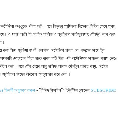
 অটোরিক্সা ভাঙচুরের ঘটনা ঘটে। পরে বিক্ষুদ্ধ শ্রমিকরা বিক্ষোভ মিছিল শেষে প্রায়
রাখে। এ সময় অটো সিএনজির মালিক ও শ্রমিকরা ক্ষতিপূরণসহ পৌরটুল বন্ধ এবং
ান।
য় করা নিয়ে প্রতিমা বংকী এলাকার অটোরিক্সা চালক আ. কদ্দুসের সাথে টুল
ায়কারি মোতালেব মিয়া হাতে থাকা লাঠি দিয়ে ওই অটোরিক্সার সামনের গ্লাস ভেঙে
 মিছিল করে। পরে পৌর মেয়র আবু হানিফ আজাদ পৌরটুল আদায় বন্ধ, অটোর
ুব্ধ শ্রমিকরা তাদের অবরোধ প্রত্যাহার করে নেন ।
- "নিউজ টাঙ্গাইল"র ইউটিউব চ্যানেল
s) ফিডটি অনুসরণ করুন
SUBSCRIBE