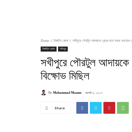
Home
টাঙ্গাইল জেলা
সখীপুরে পৌরটুল আদায়কে কেন্দ্র করে সড়ক অবরোধ ও 
টাঙ্গাইল জেলা
সখিপুর
সখীপুরে পৌরটুল আদায়কে 
বিক্ষোভ মিছিল
আগস্ট ৫, ২০১৭
By
Mohammad Masum
Share